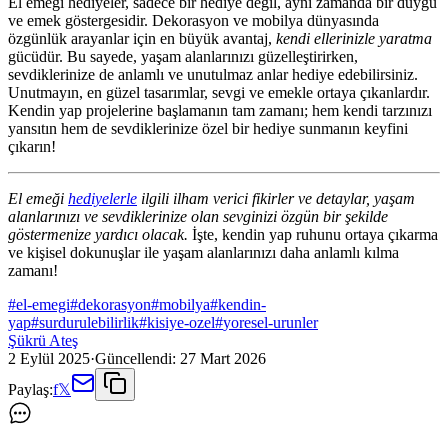
El emeği hediyeler, sadece bir hediye değil, aynı zamanda bir duygu
ve emek göstergesidir. Dekorasyon ve mobilya dünyasında
özgünlük arayanlar için en büyük avantaj,
kendi ellerinizle yaratma
gücüdür. Bu sayede, yaşam alanlarınızı güzelleştirirken,
sevdiklerinize de anlamlı ve unutulmaz anlar hediye edebilirsiniz.
Unutmayın, en güzel tasarımlar, sevgi ve emekle ortaya çıkanlardır.
Kendin yap projelerine başlamanın tam zamanı; hem kendi tarzınızı
yansıtın hem de sevdiklerinize özel bir hediye sunmanın keyfini
çıkarın!
El emeği
hediyelerle
ilgili ilham verici fikirler ve detaylar, yaşam
alanlarınızı ve sevdiklerinize olan sevginizi özgün bir şekilde
göstermenize yardıcı olacak.
İşte, kendin yap ruhunu ortaya çıkarma
ve kişisel dokunuşlar ile yaşam alanlarınızı daha anlamlı kılma
zamanı!
#
el-emegi
#
dekorasyon
#
mobilya
#
kendin-
yap
#
surdurulebilirlik
#
kisiye-ozel
#
yoresel-urunler
Şükrü Ateş
2 Eylül 2025
·
Güncellendi:
27 Mart 2026
Paylaş:
f
𝕏