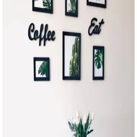
El emeğiyle hazırlanan 30 cm çapındaki Sultan Çini duvar saati,
geleneksel tekniklerle modern tasarımı bir araya getirerek şıklık ve
özgünlük sunar.
El Yapımı Bardak Altlıklarıyla Ev ve Ofis
Dekorasyonunda Zarif Dokunuşlar
El yapımı bardak altlıkları, estetik ve fonksiyonelliğiyle ev ve ofis
dekorasyonunuza özgünlük getirir. Doğal malzemeler ve çeşitli
tasarımlarla mekanınıza sıcaklık ve şıklık kazandırın.
Evde Kandil Yapımı: Dekorasyon ve Mobilya İçin
Yaratıcı El İşi Projeleri
Evde kandil yapımı, kişisel dokunuşlar ve sürdürülebilir
malzemelerle özgün dekorasyonlar yaratmanızı sağlar. Kolay
adımlarla kendi kandilinizi tasarlayın, evinizde sıcak ve samimi bir
atmosfer oluşturun.
El Yapımı Ürünlerle Dekorasyonda Sıcaklık ve
Özgünlük Yaratma Rehberi
El yapımı ürünler, dekorasyonda sıcaklık ve özgünlük sağlar.
Kaliteli malzeme, tasarım uyumu ve güvenilir üretici seçimiyle