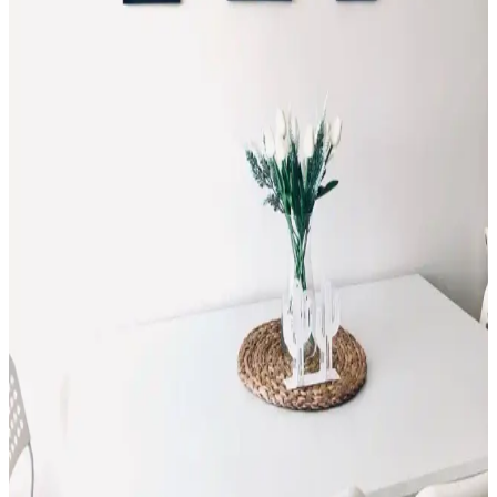
Evde kandil yapımı, kişisel dokunuşlar ve sürdürülebilir
malzemelerle özgün dekorasyonlar yaratmanızı sağlar. Kolay
adımlarla kendi kandilinizi tasarlayın, evinizde sıcak ve samimi bir
atmosfer oluşturun.
El Yapımı Ürünlerle Dekorasyonda Sıcaklık ve
Özgünlük Yaratma Rehberi
El yapımı ürünler, dekorasyonda sıcaklık ve özgünlük sağlar.
Kaliteli malzeme, tasarım uyumu ve güvenilir üretici seçimiyle
mekanlarınızı özel hale getirin.
Dekorasyon ve Mobilya İçin Basit ve Şık Kolay Şal
Yapımı Rehberi
El işi şallar, dekorasyon ve mobilyada doğal ve kişisel dokunuşlar
sağlar. Adım adım kolay şal yapımıyla yaşam alanlarınızı
güzelleştirin ve özgün tasarımlar ortaya koyun.
El Emeği Hediyelerle Dekorasyon ve Mobilyada
Özgün Tasarımlar ve İlham Kaynakları
El emeği hediyeler ve özgün tasarımlar, dekorasyon ve mobilya