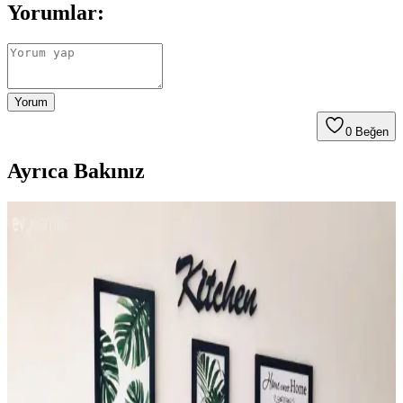
Yorumlar:
Yorum
0
Beğen
Ayrıca Bakınız
Kara.Shome Rafya El Emeği Duvar Süsü Doğal ve
Bohem Tarzın Şıklığını Yansıtır
Kara.Shome'un el yapımı rafya duvar süsü, doğal malzemeleri ve
bohem tarzıyla yaşam alanlarına sıcaklık katıyor, dayanıklı ve şık
dekoratif seçenek sunuyor.
Sultan Çini El Emeği 30 cm Altın Yalızlı Dekoratif
Duvar Saati