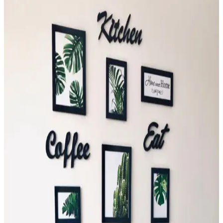
Bohem Tarzın Şıklığını Yansıtır
Kara.Shome'un el yapımı rafya duvar süsü, doğal malzemeleri ve
bohem tarzıyla yaşam alanlarına sıcaklık katıyor, dayanıklı ve şık
dekoratif seçenek sunuyor.
Sultan Çini El Emeği 30 cm Altın Yalızlı Dekoratif
Duvar Saati
El emeğiyle hazırlanan 30 cm çapındaki Sultan Çini duvar saati,
geleneksel tekniklerle modern tasarımı bir araya getirerek şıklık ve
özgünlük sunar.
El Yapımı Bardak Altlıklarıyla Ev ve Ofis
Dekorasyonunda Zarif Dokunuşlar
El yapımı bardak altlıkları, estetik ve fonksiyonelliğiyle ev ve ofis
dekorasyonunuza özgünlük getirir. Doğal malzemeler ve çeşitli
tasarımlarla mekanınıza sıcaklık ve şıklık kazandırın.
Evde Kandil Yapımı: Dekorasyon ve Mobilya İçin
Yaratıcı El İşi Projeleri