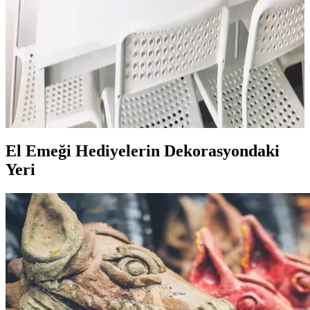
dünyasında kişisel ve sürdürülebilir çözümler sunar. İlham verici
fikirlerle yaşam alanlarınızı benzersiz kılın.
El Yapımı Mutfak Duvar Aksesuarlarıyla Sıcak ve
Özgün Bir Dekorasyon Yaratın
El yapımı mutfak duvar aksesuarları, özgünlük ve estetik sunar.
Sürdürülebilir malzemelerle hazırlanan bu ürünler, mutfağınıza
karakter ve sıcaklık kazandırır.
El Emeği Hediyelerin Dekorasyondaki
Yeri