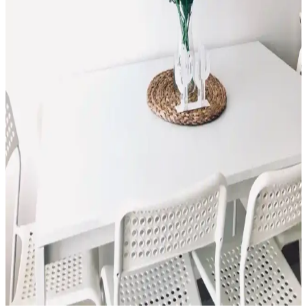
mekanlarınızı özel hale getirin.
Dekorasyon ve Mobilya İçin Basit ve Şık Kolay Şal
Yapımı Rehberi
El işi şallar, dekorasyon ve mobilyada doğal ve kişisel dokunuşlar
sağlar. Adım adım kolay şal yapımıyla yaşam alanlarınızı
güzelleştirin ve özgün tasarımlar ortaya koyun.
El Emeği Hediyelerle Dekorasyon ve Mobilyada
Özgün Tasarımlar ve İlham Kaynakları
El emeği hediyeler ve özgün tasarımlar, dekorasyon ve mobilya
dünyasında kişisel ve sürdürülebilir çözümler sunar. İlham verici
fikirlerle yaşam alanlarınızı benzersiz kılın.
El Yapımı Mutfak Duvar Aksesuarlarıyla Sıcak ve
Özgün Bir Dekorasyon Yaratın
El yapımı mutfak duvar aksesuarları, özgünlük ve estetik sunar.
Sürdürülebilir malzemelerle hazırlanan bu ürünler, mutfağınıza
karakter ve sıcaklık kazandırır.