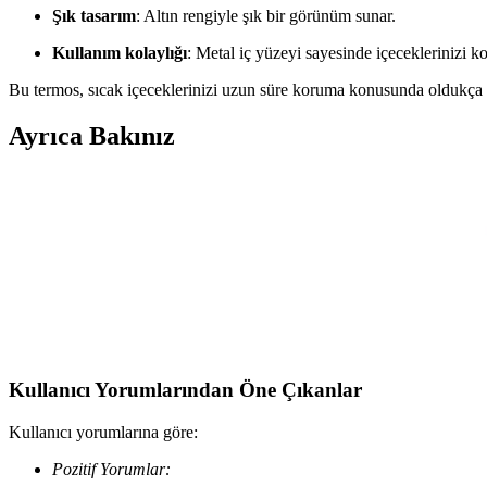
Şık tasarım
: Altın rengiyle şık bir görünüm sunar.
Kullanım kolaylığı
: Metal iç yüzeyi sayesinde içeceklerinizi ko
Bu termos, sıcak içeceklerinizi uzun süre koruma konusunda oldukça b
Ayrıca Bakınız
Stanley Termos Bardak Karşılaştırması: Aerolight Tra
Stanley The Aerolight Transit ve Iceflow Flip Straw termos bardakların
Elite House Daily ve Verahed Termos Bardak Karşıla
Elite House Daily ve Verahed termos bardakların özellikleri, kullanı
Kullanıcı Yorumlarından Öne Çıkanlar
Kullanıcı yorumlarına göre:
Pozitif Yorumlar: