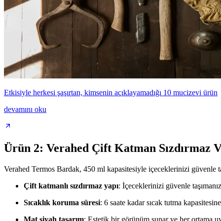
Etkisiyle herkesi şaşırtan, kimsenin açıklayamadığı 10 mucizevi ürün
devamını oku
Ürün 2: Verahed Çift Katman Sızdırmaz 
Verahed Termos Bardak, 450 ml kapasitesiyle içeceklerinizi güvenle ta
Çift katmanlı sızdırmaz yapı
: İçeceklerinizi güvenle taşımanız
Sıcaklık koruma süresi
: 6 saate kadar sıcak tutma kapasitesine 
Mat siyah tasarım
: Estetik bir görünüm sunar ve her ortama u