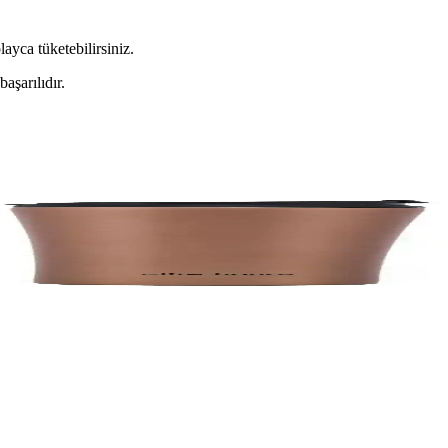
layca tüketebilirsiniz.
aşarılıdır.
nsit ve Iceflow Flip Straw Modelleri
 özellikleri, dayanıklılığı ve kullanıcı yorumlarıyla karşılaştırmasını 
ştırması: Hangi Model Daha İyi
m yorumları ve karşılaştırmasıyla uygun modeli seçmenize yardımcı oluy