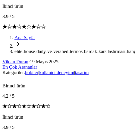
İkinci ürün
3.9
/
5
Ana Sayfa
elite-house-daily-ve-verahed-termos-bardak-karsilastirmasi-han
Vildan Duran
·
19 Mayıs 2025
En Çok Arananlar
Kategoriler:
hobiler
|
kullanici deneyimi
|
tasarim
Birinci ürün
4.2
/
5
İkinci ürün
3.9
/
5