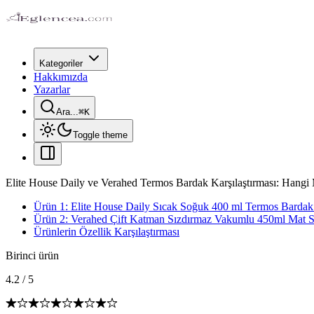
Kategoriler
Hakkımızda
Yazarlar
Ara...
⌘
K
Toggle theme
Elite House Daily ve Verahed Termos Bardak Karşılaştırması: Hangi
Ürün 1: Elite House Daily Sıcak Soğuk 400 ml Termos Barda
Ürün 2: Verahed Çift Katman Sızdırmaz Vakumlu 450ml Mat S
Ürünlerin Özellik Karşılaştırması
Birinci ürün
4.2
/
5