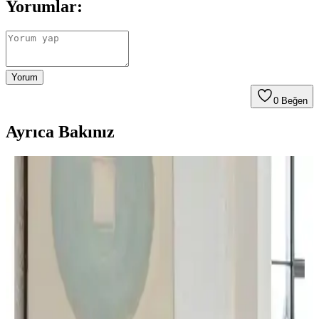
Yorumlar:
Yorum
0
Beğen
Ayrıca Bakınız
Karaca Home Ekosoft Beyaz Çift Kişilik Yorgan:
Silikon Elyaf Dolgu, Polyester Yüzey ve Kolay
Bakım
Karaca Home Ekosoft Beyaz Çift Kişilik Yorgan, 195×215 cm,
silikon Elyaf dolgu ve polyester yüzey ile hafiflik ve konfor sunar.
30°C makinede yıkanabilir; sade tasarım ve pratik bakım günlük
kullanıma uygundur, soğuk havalarda ek ısı gerekebilir.
Madame Coco Faust Yorgan ile Yataş Macaron Çift
Kişilik Yorgan ve Yastık Karşılaştırması