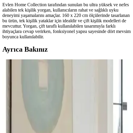
Evlen Home Collection tarafından sunulan bu ultra yüksek ve nefes
alabilen tek kişilik yorgan, kullanıcıların rahat ve sağlıklı uyku
deneyimi yaşamalarını amaçlar. 160 x 220 cm ölçülerinde tasarlanan
bu ürün, tek kişilik yataklar için idealdir ve çift kişilik modelleri de
mevcuttur. Yorgan, çift taraflı kullanılabilen tasarımıyla farklı
ihtiyaçlara cevap verirken, fonksiyonel yapısı sayesinde dört mevsim
boyunca kullanılabilir.
Ayrıca Bakınız
Karaca Home Ekosoft Beyaz Çift Kişilik Yorgan:
Silikon Elyaf Dolgu, Polyester Yüzey ve Kolay
Bakım
Karaca Home Ekosoft Beyaz Çift Kişilik Yorgan, 195×215 cm,
silikon Elyaf dolgu ve polyester yüzey ile hafiflik ve konfor sunar.
30°C makinede yıkanabilir; sade tasarım ve pratik bakım günlük
kullanıma uygundur, soğuk havalarda ek ısı gerekebilir.
Madame Coco Faust Yorgan ile Yataş Macaron Çift
Kişilik Yorgan ve Yastık Karşılaştırması