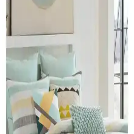
Bu makale, Madame Coco Faust Jakarlı Biyeli Çift Kişilik Yorgan
ile Yataş Macaron Çift Kişilik Yorgan ve Yastık Setini, dolgu, ısı
performansı, kumaş dokuması, ağırlık/ölçü, mevsim kullanımı ve
temizleme talimatları açısından karşılaştırır; kullanıcı yorumlarıyla
destekler.
Karaca Home Tek Kişilik Yorgan: Hafif ve Sıcak
Tutma Kapasitesi Yüksek Ürün Özellikleri
Karaca Home'un 155x215 cm ölçülerindeki tek kişilik yorganı, hafif
ve nefes alabilir mikrofiber yüzeyiyle rahat ve sıcak uyku sağlar,
bakım kolaylığı ile günlük kullanım için idealdir.
Yataş Dacron Quallofil Tek Kişilik XL Yorgan:
Yüksek Isı Yalıtımı ve Konfor Sağlayan Modern
Tasarım
Yataş Dacron Quallofil Tek Kişilik XL Yorgan, 175x215 cm ölçüsü
ve üstün ısı yalıtımıyla dört mevsim kullanıma uygun, hafif ve şık
tasarımıyla konfor sağlar.
Lorien ve GOLDRİSE Çift Kişilik Welsoft Yorgan