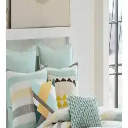
Bu makale, Madame Coco Faust Jakarlı Biyeli Çift Kişilik Yorgan
ile Yataş Macaron Çift Kişilik Yorgan ve Yastık Setini, dolgu, ısı
performansı, kumaş dokuması, ağırlık/ölçü, mevsim kullanımı ve
temizleme talimatları açısından karşılaştırır; kullanıcı yorumlarıyla
destekler.
Karaca Home Tek Kişilik Yorgan: Hafif ve Sıcak
Tutma Kapasitesi Yüksek Ürün Özellikleri
Karaca Home'un 155x215 cm ölçülerindeki tek kişilik yorganı, hafif
ve nefes alabilir mikrofiber yüzeyiyle rahat ve sıcak uyku sağlar,
bakım kolaylığı ile günlük kullanım için idealdir.
Yataş Dacron Quallofil Tek Kişilik XL Yorgan:
Yüksek Isı Yalıtımı ve Konfor Sağlayan Modern
Tasarım
Yataş Dacron Quallofil Tek Kişilik XL Yorgan, 175x215 cm ölçüsü
ve üstün ısı yalıtımıyla dört mevsim kullanıma uygun, hafif ve şık
tasarımıyla konfor sağlar.
Lorien ve GOLDRİSE Çift Kişilik Welsoft Yorgan
Karşılaştırması ve Özellikleri