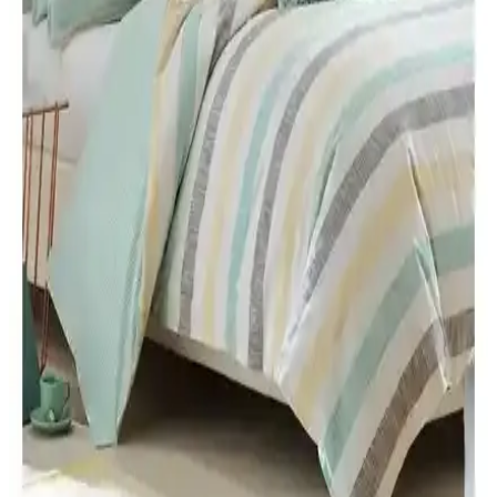
Lorien ve GOLDRİSE çift kişilik welsoft yorganların malzeme,
sıcak tutma, yumuşaklık ve dayanıklılık özellikleri detaylı şekilde
karşılaştırılıyor, kullanıcı deneyimleri ve olumsuz yönler de
inceleniyor.
Madame Coco Faust King Size Yorgan ile Yataş
Macaron Çift Kişilik Yorgan Karşılaştırması:
Ölçülerden Dolgu ve Bakım
Bu karşılaştırma, Madame Coco Faust King Size Beyaz Yorgan ile
Yataş Macaron Çift Kişilik Yorgan takımını veri odaklı olarak
inceleyen bir karşılaştırmadır. Ölçüler Faust için 215x235 cm,
Macaron için 195x215 cm ve yastık içerikleriyle farklı takım
yapılarına odaklanır; silikon elyaf dolgu ve mikrofiber/kumaş
dokuması gibi unsurları ele alır. Isı dengesi, hava sirkülasyonu ve
bakım talimatları (30°C yıkama, ağartma yok, kurutma yok, ütü yok)
karşılaştırılır. Kullanıcı yorumları konfor ve mevsimlik performansı
öne çıkarır.
Alla Turca ve Misev Tek Kişilik Yorgan
Karşılaştırması: Özellikler ve Kullanıcı Yorumları