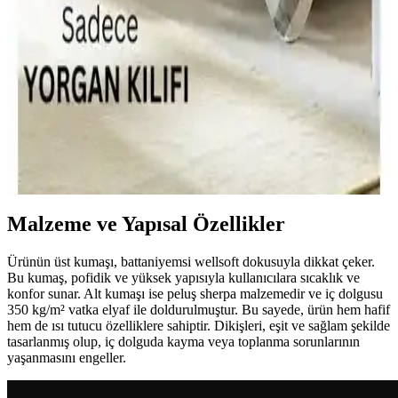
İki farklı tek kişilik yorgan modelini karşılaştırıyoruz. Alla Turca çift
taraflı silikon yorgan ve Misev silikon yorganın özellikleri, kullanıcı
yorumları ve avantajlarıyla ilgili detaylar burada.
Ely Parker Çift Yönlü Yorgan Kılıfı: Modern
Tasarım ve Kolay Bakım Özellikleriyle
Ely Parker çift yönlü yorgan kılıfı, 160x220 cm ölçüsü, pamuk-
polyester karışımı ve kolay ütülenebilir özelliğiyle modern yatak
odalarına uyum sağlar. Renk seçenekleriyle estetik ve dayanıklı
kullanım sunar.
Malzeme ve Yapısal Özellikler
Ürünün üst kumaşı, battaniyemsi wellsoft dokusuyla dikkat çeker.
Bu kumaş, pofidik ve yüksek yapısıyla kullanıcılara sıcaklık ve
konfor sunar. Alt kumaşı ise peluş sherpa malzemedir ve iç dolgusu
350 kg/m² vatka elyaf ile doldurulmuştur. Bu sayede, ürün hem hafif
hem de ısı tutucu özelliklere sahiptir. Dikişleri, eşit ve sağlam şekilde
tasarlanmış olup, iç dolguda kayma veya toplanma sorunlarının
yaşanmasını engeller.