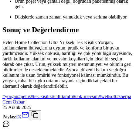
Ürün poşet veya çantalı değil, doğrudan paketlenmiş olarak
gelir.
Dikişlerde zaman zaman yamukluk veya sarkma olabiliyor.
Sonuç ve Değerlendirme
Evlen Home Collection Ultra Yüksek Tek Kişilik Yorgan,
kullanıcıların ihtiyaçlarına uygun, pratik ve konforlu bir uyku
yardımcısıdır. Yüksek dokusu, hafifliği ve çok yönlülüğü sayesinde,
farklı kullanım alanları ve mevsim koşulları için ideal bir seçim
olarak öne çıkar. Ürün, yüksek müşteri memnuniyeti ve olumlu geri
bildirimler ile desteklenmektedir. Ayrıca, düzenli bakım ve doğru
kullanım ile uzun ömürlü ve fonksiyonel kalması mümkündür. Bu
yorgan, rahat bir uyku ortamı arayanlar için dikkat çekici bir
alternatif olarak değerlendirilebilir.
#
yorgan
#
pelus
#
tek-kisilik
#
cift-tarafli
#
cok-mevsim
#
wellsoft
#
sherpa
Cem Özbar
25 Aralık 2025
Paylaş:
f
𝕏