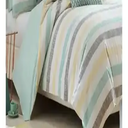
Karşılaştırması ve Özellikleri
Lorien ve GOLDRİSE çift kişilik welsoft yorganların malzeme,
sıcak tutma, yumuşaklık ve dayanıklılık özellikleri detaylı şekilde
karşılaştırılıyor, kullanıcı deneyimleri ve olumsuz yönler de
inceleniyor.
Madame Coco Faust King Size Yorgan ile Yataş
Macaron Çift Kişilik Yorgan Karşılaştırması:
Ölçülerden Dolgu ve Bakım
Bu karşılaştırma, Madame Coco Faust King Size Beyaz Yorgan ile
Yataş Macaron Çift Kişilik Yorgan takımını veri odaklı olarak
inceleyen bir karşılaştırmadır. Ölçüler Faust için 215x235 cm,
Macaron için 195x215 cm ve yastık içerikleriyle farklı takım
yapılarına odaklanır; silikon elyaf dolgu ve mikrofiber/kumaş
dokuması gibi unsurları ele alır. Isı dengesi, hava sirkülasyonu ve
bakım talimatları (30°C yıkama, ağartma yok, kurutma yok, ütü yok)
karşılaştırılır. Kullanıcı yorumları konfor ve mevsimlik performansı
öne çıkarır.
Alla Turca ve Misev Tek Kişilik Yorgan
Karşılaştırması: Özellikler ve Kullanıcı Yorumları