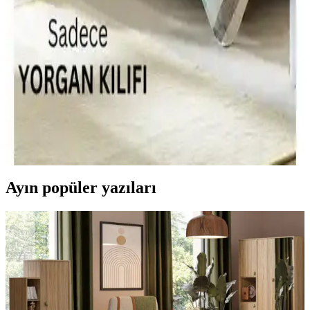
İki farklı tek kişilik yorgan modelini karşılaştırıyoruz. Alla Turca çift
taraflı silikon yorgan ve Misev silikon yorganın özellikleri, kullanıcı
yorumları ve avantajlarıyla ilgili detaylar burada.
Ely Parker Çift Yönlü Yorgan Kılıfı: Modern
Tasarım ve Kolay Bakım Özellikleriyle
Ely Parker çift yönlü yorgan kılıfı, 160x220 cm ölçüsü, pamuk-
polyester karışımı ve kolay ütülenebilir özelliğiyle modern yatak
odalarına uyum sağlar. Renk seçenekleriyle estetik ve dayanıklı
kullanım sunar.
Ayın popüler yazıları