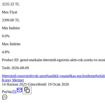
3235.32
TL
Max Fiyat
3399.00
TL
Min İndirim
0.0
%
Max İndirim
4.8
%
Product ID:
genel-markalar-titresimli-egzersiz-aleti-cok-yonlu-ve-ses
Tarih:
2026-08-09
#
titresimli-egzersiz
#
evde-spor
#
saglikli-yasam
#
kas-guclendirme
#
selul
Koray Mermer
14 Haziran 2025
·
Güncellendi:
19 Ocak 2026
Paylaş:
f
𝕏