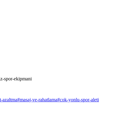
siz-spor-ekipmani
it-azaltma
#
masaj-ve-rahatlama
#
cok-yonlu-spor-aleti