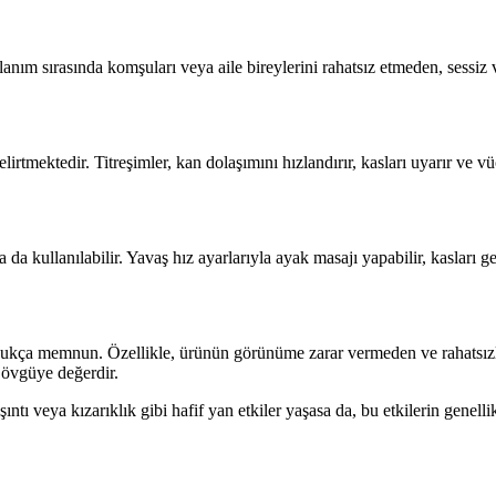
lanım sırasında komşuları veya aile bireylerini rahatsız etmeden, sessiz 
lirtmektedir. Titreşimler, kan dolaşımını hızlandırır, kasları uyarır ve 
a kullanılabilir. Yavaş hız ayarlarıyla ayak masajı yapabilir, kasları gev
dukça memnun. Özellikle, ürünün görünüme zarar vermeden ve rahatsızlık
 övgüye değerdir.
şıntı veya kızarıklık gibi hafif yan etkiler yaşasa da, bu etkilerin genel