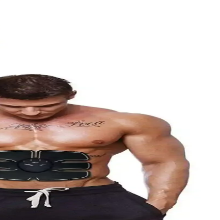
arı
eçmenize yardımcı olur.
egzersiz cihazını seçin.
arı güçlendirir ve estetik sorunlara çözüm sunar.
avantajlarıyla en uygun seçimi yapmanıza yardımcı oluyor.
jları
 spor cihazıdır.