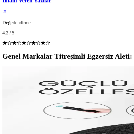
İlham Veren Yazılar
Değerlendirme
4.2
/
5
Genel Markalar Titreşimli Egzersiz Aleti