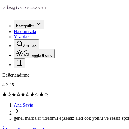
Kategoriler
Hakkımızda
Yazarlar
Ara...
⌘
K
Toggle theme
Değerlendirme
4.2
/
5
Ana Sayfa
genel-markalar-titresimli-egzersiz-aleti-cok-yonlu-ve-sessiz-sp