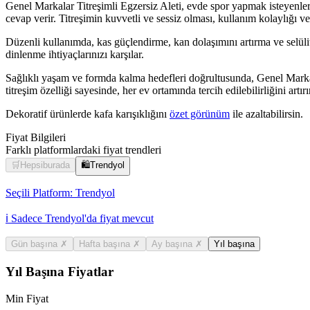
Genel Markalar Titreşimli Egzersiz Aleti, evde spor yapmak isteyenler ve
cevap verir. Titreşimin kuvvetli ve sessiz olması, kullanım kolaylığı v
Düzenli kullanımda, kas güçlendirme, kan dolaşımını artırma ve selülit
dinlenme ihtiyaçlarınızı karşılar.
Sağlıklı yaşam ve formda kalma hedefleri doğrultusunda, Genel Markalar
titreşim özelliği sayesinde, her ev ortamında tercih edilebilirliğini a
Dekoratif ürünlerde kafa karışıklığını
özet görünüm
ile azaltabilirsin.
Fiyat Bilgileri
Farklı platformlardaki fiyat trendleri
🛒
Hepsiburada
🛍️
Trendyol
Seçili Platform:
Trendyol
ℹ️ Sadece Trendyol'da fiyat mevcut
Gün başına
✗
Hafta başına
✗
Ay başına
✗
Yıl başına
Yıl Başına Fiyatlar
Min Fiyat