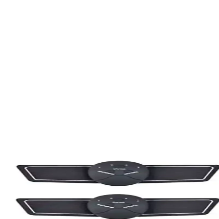
 ile evde etkili egzersiz ve terapi deneyimi
 teknolojisi ve kullanıcı dostu tasarımıyla evde egzersiz ve terapi imka
 Aletleri Karşılaştırması
lar ve Relax Vibro. Her biri farklı özellikler sunar, kullanıcı deneyimler