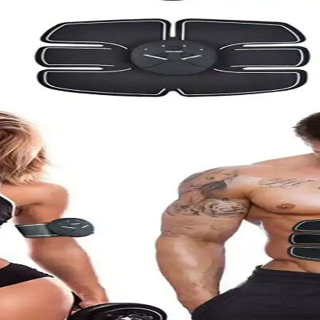
rkalar ve Raiden Pfm02 özellikleri ve kullanım avantajl
anıcı yorumlarıyla detaylı karşılaştırması, ihtiyaçlarınıza en uygun olanı s
i Egzersiz Aletleri Karşılaştırması
cı yorumlarını ve karşılaştırmasını öğrenerek ihtiyaçlarınıza en uygun 
 ve Sessiz Spor Ekipmanı
asaj ve rahatlama sağlayan bu cihaz, evde sağlıklı yaşamı destekler, kasl
: Kochler ve Raiden Modelleri
hler ve Raiden modellerinin özellikleri, kullanıcı yorumları ve kullanım 
ama ve Egzersiz Cihazı Özellikleri ve Kullanım Avanta
a, kas güçlendirme ve selülit azaltmada etkili, sessiz ve kullanışlı bir
ştırması ve Kullanıcı Yorumları