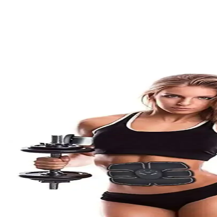
Titreşimli Egzersiz Aletleri Karşılaştırması: Genel Ma
İki popüler titreşimli egzersiz aletinin özellikleri, avantajları ve kull
RELAX FİT Slim 2D ve Relax Fit Premium 4D Titreşiml
RELAX FİT Slim 2D ve Relax Fit Premium 4D'nin özelliklerini, kullanı
Genel Markalar Titreşimli Egzersiz Aleti: Çok Yönlü
Kullanıcı dostu, sessiz ve güçlü titreşimleriyle tüm vücut egzersizi, m
Yüksek Titreşimli Kondisyon Aletleri Karşılaştırması
İki yüksek titreşimli kondisyon aletini detaylı karşılaştırıyoruz. Koc
TeknoGerman Classic Model: Yüksek Titreşimli Zayıfl
TeknoGerman Classic Model, yüksek titreşim teknolojisiyle evde zayıflam
İman Noble ve TeknoGerman Fitness Cihazları Karşıla