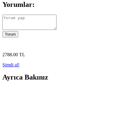
Yorumlar:
Yorum
2788
.00
TL
Şimdi al!
Ayrıca Bakınız
Relax Fit Premium 4D 7 Kombinasyonlu Vibration Plate
Relax Fit Premium 4D 7 Kombinasyonlu Vibration Plate, çok fonksiyonlu
Evde Kullanım İçin En İyi Titreşimli Egzersiz ve Masaj
İki popüler titreşimli egzersiz cihazını karşılaştırıyoruz: Genel Marka