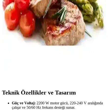
özellikleri keşfedin. Dayanıklı paslanmaz çelik yapılarıyla mangal
keyfinizi yükselten bu ürünleri detaylı inceleyin.
Gülsan Pleyt Sac Köfte Et Izgarası: Dayanıklı ve
Çok Yönlü Pişirme Çözümü
Yüksek kaliteli, paslanmaz malzemeden üretilmiş Gülsan Pleyt Sac
Köfte Izgarası, geniş yüzeyi ve çok yönlü kullanımıyla mutfakta
pratik ve sağlıklı pişirme imkanı sunar.
Lovyco Dijital Et ve Süt Termometresi: Güvenilir ve
Hassas Mutfak Ölçüm Çözümü
Lovyco dijital et ve süt termometresi, yüksek doğruluk ve hız sunan
dayanıklı, ergonomik tasarımlı bir ölçüm cihazıdır. Profesyonel ve
ev kullanımı için ideal, hijyenik paslanmaz çelik probuyla güvenilir
sonuçlar sağlar.
Teknik Özellikler ve Tasarım
Güç ve Voltaj:
2200 W motor gücü, 220-240 V aralığında
çalışır ve 50/60 Hz frekans desteği sunar.