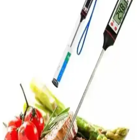
Bedirhan Gerçek ağır döküm granit çift taraflı tava, 35 cm yüzeyiyle
hamur işleri ve etler için ideal, yapışmaz yüzeyi ve dayanıklılığıyla
mutfakta çok yönlü kullanım sağlar.
HARLEM 2200 W Et Kıyma Makinesi: Evde
Profesyonel Kıyma ve Sosis Hazırlama
HARLEM 2200 W Et Kıyma Makinesi, güçlü motoru ve çok
fonksiyonlu aparatlarıyla evde kolayca kıyma, sosis ve sucuk
yapmanızı sağlar. Dayanıklı tasarımı ve pratik kullanımıyla sağlıklı
ürünler hazırlayın.
Strade Store Dijital Et Termometresi: Güvenilir ve
Hassas Pişirme Çözümü
Strade Store'un dijital et termometresi, yüksek hassasiyet ve
dayanıklılık sunar. Geniş sıcaklık aralığı, kolay kullanım ve hijyenik
tasarımıyla mutfakta güvenle tercih edilir.
Gönen Çelik Kebap Şişleri Karşılaştırması: Tavuk
Kanat ve Kuşbaşı Şişleri Özellikleri
Gönen Çelik'in tavuk kanat ve kuşbaşı şişleri arasındaki farkları ve