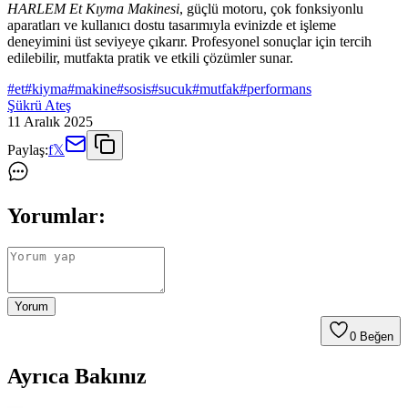
HARLEM Et Kıyma Makinesi
, güçlü motoru, çok fonksiyonlu
aparatları ve kullanıcı dostu tasarımıyla evinizde et işleme
deneyimini üst seviyeye çıkarır. Profesyonel sonuçlar için tercih
edilebilir, mutfakta pratik ve etkili çözümler sunar.
#
et
#
kiyma
#
makine
#
sosis
#
sucuk
#
mutfak
#
performans
Şükrü Ateş
11 Aralık 2025
Paylaş:
f
𝕏
Yorumlar:
Yorum
0
Beğen
Ayrıca Bakınız