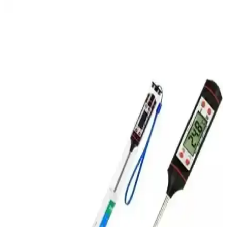
Paslanmaz Çelik Kebap Şişi 6'lı Set 60 cm Uzunluk
ile Dayanıklı ve Pratik Kullanım
Yüksek kaliteli paslanmaz çelikten üretilmiş, 6'lı set halinde 60 cm
uzunluğunda ve sağlamlıkta kebap şişleri, mangal ve ızgara keyfini
artıran pratik ve hijyenik mutfak gereçleri.
Bedirhan Gerçek Ağır Döküm Granit Çift Taraflı
Gözleme ve Et Tavası Özellikleri ve Kullanım
İpuçları
Bedirhan Gerçek ağır döküm granit çift taraflı tava, 35 cm yüzeyiyle
hamur işleri ve etler için ideal, yapışmaz yüzeyi ve dayanıklılığıyla
mutfakta çok yönlü kullanım sağlar.
HARLEM 2200 W Et Kıyma Makinesi: Evde
Profesyonel Kıyma ve Sosis Hazırlama
HARLEM 2200 W Et Kıyma Makinesi, güçlü motoru ve çok
fonksiyonlu aparatlarıyla evde kolayca kıyma, sosis ve sucuk
yapmanızı sağlar. Dayanıklı tasarımı ve pratik kullanımıyla sağlıklı
ürünler hazırlayın.