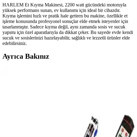
HARLEM Et Kıyma Makinesi, 2200 watt gücündeki motoruyla
yüksek performans sunan, ev kullanımı için ideal bir cihazdır.
Kıyma işlemini hızlı ve pratik hale getiren bu makine, özellikle et
işleme konusunda profesyonel sonuçlar elde etmek isteyenler için
tasarlanmıştır. Sadece kıyma değil, aynı zamanda sosis ve sucuk
yapımı için özel aparatlarıyla da dikkat çeker. Bu sayede evde kendi
sucuk ve sosislerinizi hazırlayabilir, sağlıklı ve lezzetli ürünler elde
edebilirsiniz.
Ayrıca Bakınız
Paslanmaz Çelik Kebap Şişi 6'lı Set 60 cm Uzunluk
ile Dayanıklı ve Pratik Kullanım
Yüksek kaliteli paslanmaz çelikten üretilmiş, 6'lı set halinde 60 cm
uzunluğunda ve sağlamlıkta kebap şişleri, mangal ve ızgara keyfini
artıran pratik ve hijyenik mutfak gereçleri.
Bedirhan Gerçek Ağır Döküm Granit Çift Taraflı
Gözleme ve Et Tavası Özellikleri ve Kullanım
İpuçları