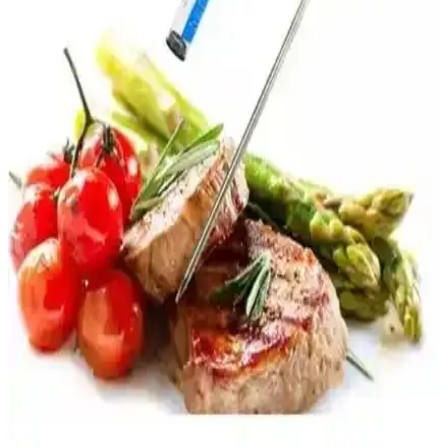
Strade Store Dijital Et Termometresi: Güvenilir ve
Hassas Pişirme Çözümü
Strade Store'un dijital et termometresi, yüksek hassasiyet ve
dayanıklılık sunar. Geniş sıcaklık aralığı, kolay kullanım ve hijyenik
tasarımıyla mutfakta güvenle tercih edilir.
Gönen Çelik Kebap Şişleri Karşılaştırması: Tavuk
Kanat ve Kuşbaşı Şişleri Özellikleri
Gönen Çelik'in tavuk kanat ve kuşbaşı şişleri arasındaki farkları ve
özellikleri keşfedin. Dayanıklı paslanmaz çelik yapılarıyla mangal
keyfinizi yükselten bu ürünleri detaylı inceleyin.
Gülsan Pleyt Sac Köfte Et Izgarası: Dayanıklı ve
Çok Yönlü Pişirme Çözümü
Yüksek kaliteli, paslanmaz malzemeden üretilmiş Gülsan Pleyt Sac
Köfte Izgarası, geniş yüzeyi ve çok yönlü kullanımıyla mutfakta
pratik ve sağlıklı pişirme imkanı sunar.
Lovyco Dijital Et ve Süt Termometresi: Güvenilir ve