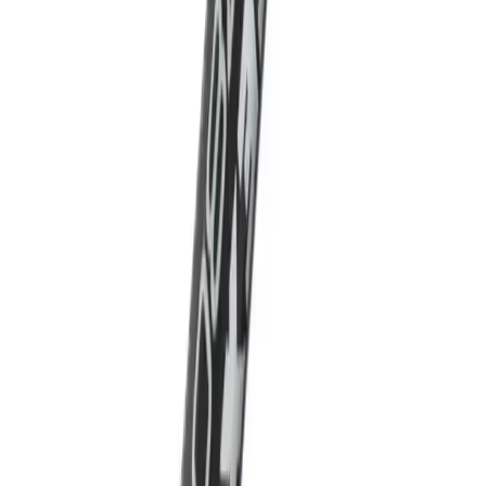
İlgili makaleler
Karşılaştırma
DepoMega ve Genel Markalar Siyah Emsa Pürmüz
Setleri Karşılaştırması ve Kullanım Alanları
İki popüler pürmüz setini karşılaştırıyoruz: DepoMega 1300 derece
ve Siyah Emsa. Her biri farklı kullanım alanları ve özellikler