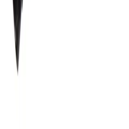
Karşılaştırma
Ata Yayıncılık Çocuklar İçin Boyama ve Silinebilir
Pastel Boya Setleri Karşılaştırması
Ata Yayıncılık'ın 2'li boyama kitabı ve silinebilir pastel boya seti, 3-6
yaş arası çocukların yaratıcılığını destekler, silinebilir özellikleriyle
eğlence ve eğitim bir arada sunar.
Daha fazla bilgi edinin