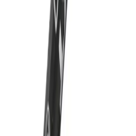
sunuyor, sizin için en uygun olanı belirlemenize yardımcı oluyor.
Daha fazla bilgi edinin
Karşılaştırma
Çocuklar İçin Boyama ve Öğrenme Kitapları
Karşılaştırması