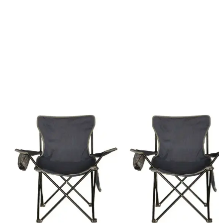
Yorum
0
Beğen
Ayın popüler yazıları