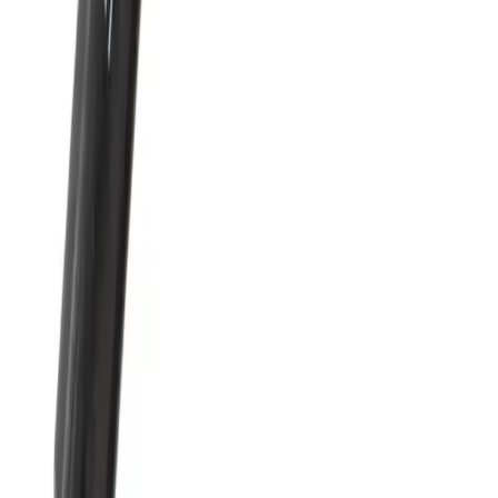
Magic Water Orman Diyarı ve Prensesler Dünyası
Karşılaştırması Çocuklar İçin En İyi Seçenekler
İki popüler suyla boyama kitabı olan Magic Water Orman Diyarı ve
Prensesler Dünyası'nın özelliklerini ve kullanıcı yorumlarını
karşılaştırıyoruz. Her ikisi de tekrar kullanılabilir ve çocukların
gelişimine katkı sağlar.
Daha fazla bilgi edinin