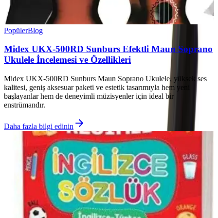
Popüler
Blog
Midex UKX-500RD Sunburs Efektli Maun Soprano
Ukulele İncelemesi ve Özellikleri
Midex UKX-500RD Sunburs Maun Soprano Ukulele, yüksek ses
kalitesi, geniş aksesuar paketi ve estetik tasarımıyla hem yeni
başlayanlar hem de deneyimli müzisyenler için ideal bir
enstrümandır.
Daha fazla bilgi edinin