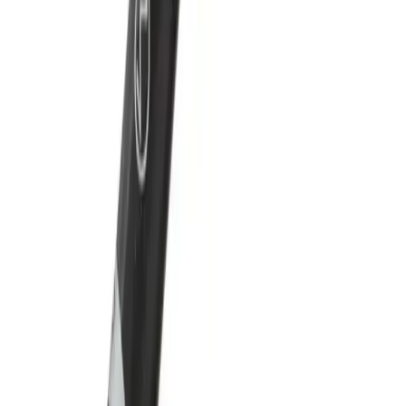
Bu makalede, Boyamas Unicorn Maske ve STAAU Çocuk
Kodlamalı Aktivite Serisi'nin özellikleri ve kullanıcı yorumlarıyla
çocukların gelişimine katkı sağlayan en iyi seçenekleri inceliyoruz.
Daha fazla bilgi edinin
Karşılaştırma
Mor Elma Yayıncılık Boyama Kitapları
Karşılaştırması: Çocuklar ve Yetişkinler İçin En İyi