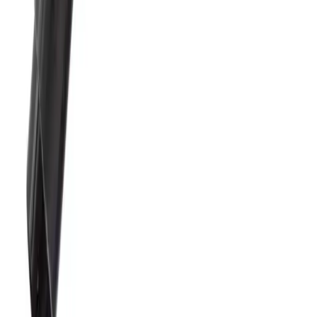
Blog
Elizberen 100 Adet Karışık Canavar Desenli Cake
Pops ve Kurabiye Poşeti
Canavar desenli, 100 adetlik pratik kurabiye ve cake pops
poşetleriyle şık paketleme ve hediye sunumları yapın. Renkli ve
kullanışlı tasarımıyla çeşitli etkinliklere uygun, hızlı ve güvenilir
alışveriş imkanı sağlar.
Daha fazla bilgi edinin