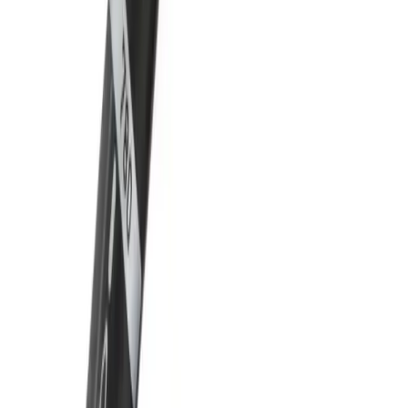
Seçenekler
İki farklı Mor Elma Yayıncılık boyama kitabını detaylı
karşılaştırıyoruz. Çocuklar ve yetişkinler için uygun özellikler, içerik
ve kullanıcı yorumlarıyla en iyi seçimi yapmanıza yardımcı oluyor.
Daha fazla bilgi edinin
Karşılaştırma