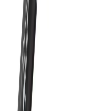
Gönül Yayıncılık 3-6 Yaş Çocuklar İçin Boyama ve
Eğitim Setleri Karşılaştırması
Gönül Yayıncılık'ın 3-6 yaş çocuklar için hazırladığı boyama ve
eğitim setleri, motor, dikkat ve zeka gelişimine katkı sağlar, kaliteli
içerik ve kullanım kolaylığı sunar.
Daha fazla bilgi edinin
Karşılaştırma