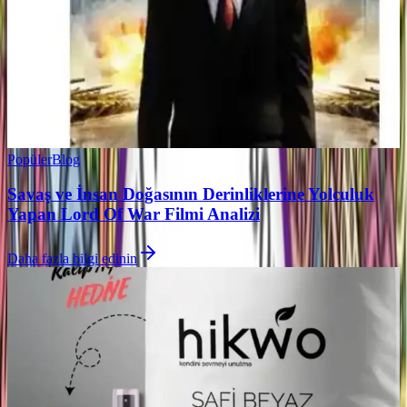
Popüler
Blog
Savaş ve İnsan Doğasının Derinliklerine Yolculuk
Yapan Lord Of War Filmi Analizi
Daha fazla bilgi edinin