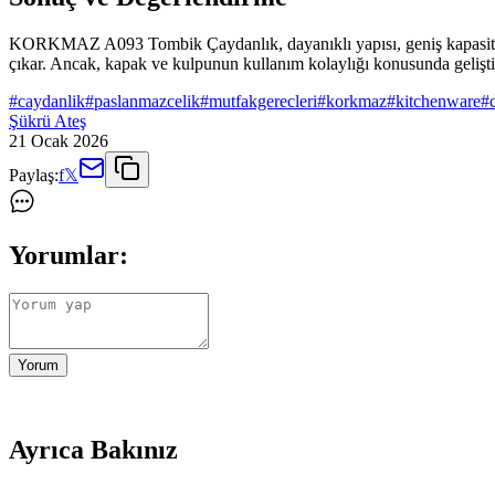
KORKMAZ A093 Tombik Çaydanlık, dayanıklı yapısı, geniş kapasitesi ve
çıkar. Ancak, kapak ve kulpunun kullanım kolaylığı konusunda geliştir
#
caydanlik
#
paslanmazcelik
#
mutfakgerecleri
#
korkmaz
#
kitchenware
#
Şükrü Ateş
21 Ocak 2026
Paylaş:
f
𝕏
Yorumlar:
Yorum
Ayrıca Bakınız