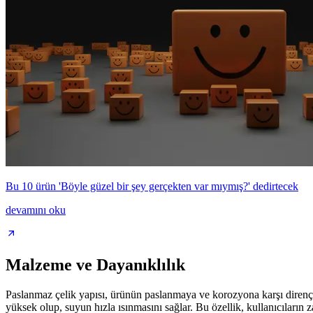
Bu 10 ürün 'Böyle güzel bir şey gerçekten var mıymış?' dedirtecek
devamını oku
Malzeme ve Dayanıklılık
Paslanmaz çelik yapısı, ürünün paslanmaya ve korozyona karşı dirençli 
yüksek olup, suyun hızla ısınmasını sağlar. Bu özellik, kullanıcıların 