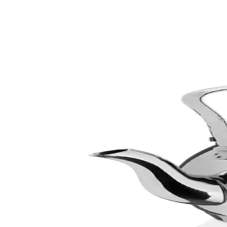
Ihlamur Demleme Çaydanlıkları: Geleneksel ve Mode
Geleneksel ve modern tarzları bir araya getiren ıhlamur demleme çaydan
Karaca Viyola İndüksiyon Tabanlı Midi Çaydanlık T
Karaca Viyola serisi indüksiyon uyumlu, dayanıklı ve şık mor renkli m
Bambum Lara Emaye Kaplama Desenli Çaydanlık Ta
Bambum Lara, şık desenleri ve emaye kaplamasıyla uzun ömürlü kullan
Genel Markalar Kapris Küre Paslanmaz Çelik Çaydan
Paslanmaz çelik yapısı ve kendinden süzgeçli tasarımıyla günlük kullan
Genel Markalar Küre Paslanmaz Çelik Çaydanlık: Es
Yüksek kaliteli paslanmaz çelikten üretilen, estetik ve fonksiyonel Kür
Anadolu Saray Paslanmaz Çelik İskandinav Tarz Islık 