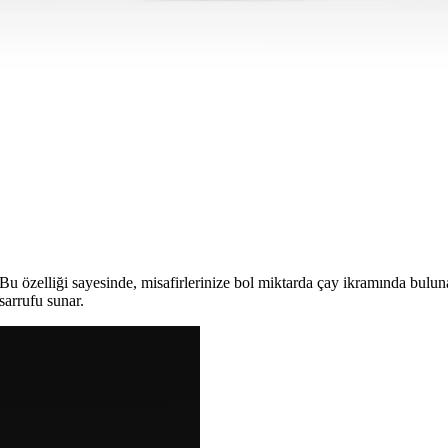
ve su ısıtıcı, dayanıklı, estetik ve yüksek performanslı mutfak gereçleri
: Dayanıklı ve Şık Mutfak Gereçleri
ve dayanıklı malzemesiyle mutfaklara şıklık katarken kullanım kolaylığı
klı Tasarımıyla Mutfaklara Şıklık Katıyor
malzemesi ve şık tasarımıyla mutfaklarda pratik ve estetik çözümler 
. Bu özelliği sayesinde, misafirlerinize bol miktarda çay ikramında bulunab
sarrufu sunar.