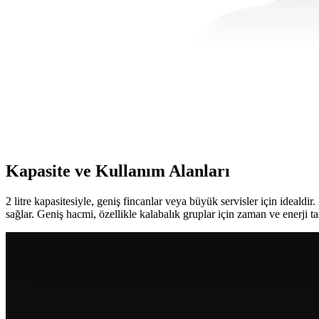
Anadolu Saray'ın paslanmaz çelik, İskandinav tarzı 3 litrelik çaydanlık 
Aryıl<dı>z 10004 Kalkan Çelik Sap Çaydanlık Takımı
Aryıl<dı>z 10004 Kalkan çelik sap çaydanlık takımı, modern tasarımı 
KORKMAZ A093 Tombik Çaydanlık: Estetik ve Dayanı
KORKMAZ A093 Tombik Çaydanlık, 2 litre kapasitesi, paslanmaz çelik 
Kapasite ve Kullanım Alanları
2 litre kapasitesiyle, geniş fincanlar veya büyük servisler için idealdir
sağlar. Geniş hacmi, özellikle kalabalık gruplar için zaman ve enerji ta