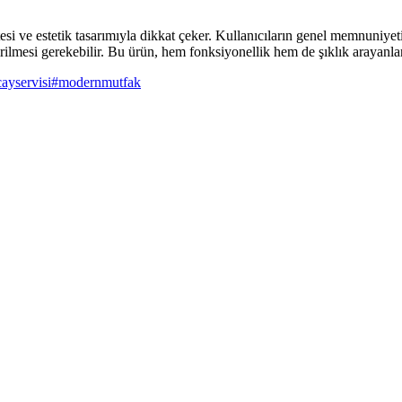
 estetik tasarımıyla dikkat çeker. Kullanıcıların genel memnuniyeti y
ilmesi gerekebilir. Bu ürün, hem fonksiyonellik hem de şıklık arayanlar
cayservisi
#
modernmutfak