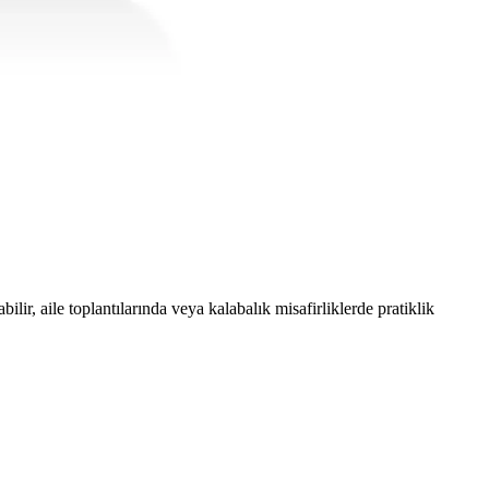
 sunar, hızlı kaynatma ve sıcak tutma özellikleriyle öne çıkar.
 sağlar.
sunar, uzun ömürlü kullanım sağlar.
ilir, aile toplantılarında veya kalabalık misafirliklerde pratiklik