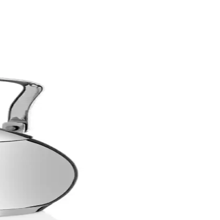
lerine özgün bir dokunuş katmak için ideal seçimler.
k sunar.
n ideal seçimdir.
gun, şık ve dayanıklı bir seçenektir.
 şıklık katıyor.