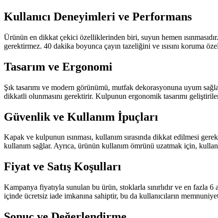
Kullanıcı Deneyimleri ve Performans
Ürünün en dikkat çekici özelliklerinden biri, suyun hemen ısınmasıdır.
gerektirmez. 40 dakika boyunca çayın tazeliğini ve ısısını koruma özelli
Tasarım ve Ergonomi
Şık tasarımı ve modern görünümü, mutfak dekorasyonuna uyum sağlar. 
dikkatli olunmasını gerektirir. Kulpunun ergonomik tasarımı geliştirilerek
Güvenlik ve Kullanım İpuçları
Kapak ve kulpunun ısınması, kullanım sırasında dikkat edilmesi gere
kullanım sağlar. Ayrıca, ürünün kullanım ömrünü uzatmak için, kullan
Fiyat ve Satış Koşulları
Kampanya fiyatıyla sunulan bu ürün, stoklarla sınırlıdır ve en fazla 6 ade
içinde ücretsiz iade imkanına sahiptir, bu da kullanıcıların memnuniyetin
Sonuç ve Değerlendirme