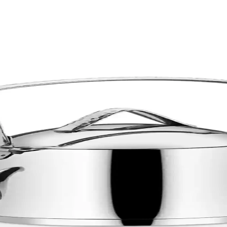
rn Tasarımlarla Ev Dekorasyonunu Zenginleştirir
lıkları, fonksiyonellik ve estetiği bir arada sunar. Mutfak ve çay köşe
akımı Mürdüm Renkli Estetik ve Dayanıklı Tasarım
idi çaydanlık takımı, damlatmayan tasarımıyla pratik kullanım ve esteti
kımı Modern ve Dayanıklı Tasarım
ım sunan modern mutfak çaydanlık takımıdır, hijyenik ve estetik açıda
lık: Dayanıklı ve Pratik Kullanım İçin Uygun
ım için ideal olan bu çaydanlık, aileler ve yoğun çay tüketenler için uy
tetik ve Dayanıklılık Sunan Modern Tasarım
e Çaydanlık, enerji tasarrufu ve kolay temizlik özellikleriyle mutfağınıza
Çalan 3 Litre Demlik ve Su Isıtıcı