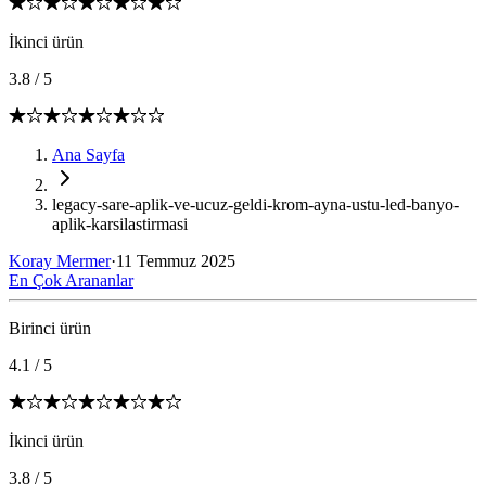
İkinci ürün
3.8
/
5
Ana Sayfa
legacy-sare-aplik-ve-ucuz-geldi-krom-ayna-ustu-led-banyo-
aplik-karsilastirmasi
Koray Mermer
·
11 Temmuz 2025
En Çok Arananlar
Birinci ürün
4.1
/
5
İkinci ürün
3.8
/
5