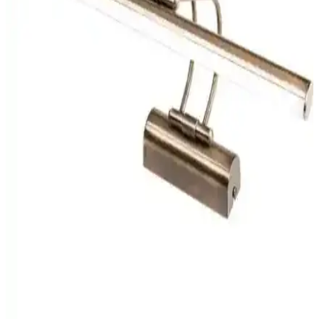
Dekorasyon İpuçları
Banyo aydınlatması, estetik ve fonksiyonelliği bir arada sunar. Suya
dayanıklı, enerji tasarruflu LED modeller ve modern tasarımlarla
mekanınızı güzelleştirin.
Modern Aydınlatma Çözümleri Karşılaştırması:
Akbudak ve Burenze Ürünleri Analizi
Bu makalede, Akbudak ve Burenze'nin modern aydınlatma ürünleri
detaylı karşılaştırmasıyla, ihtiyaçlarınıza en uygun seçimi yapmanıza
yardımcı olacak bilgiler sunuluyor.
Legacy Sare Aplik ve Ucuz Geldi Krom Ayna Üstü
Led Banyo Aplik Karşılaştırması
İki farklı banyo aplik modelinin özellikleri, tasarımı ve kullanıcı
yorumlarıyla detaylı karşılaştırmasıyla en uygun seçeneği belirleyin.
Krds Ayıntlatma Ayna Üstü LED Flüt Aplik Krom
Günışığı Modern Tasarım