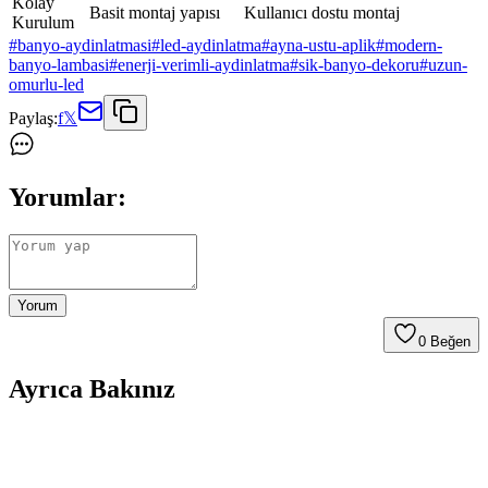
Kolay
Basit montaj yapısı
Kullanıcı dostu montaj
Kurulum
#
banyo-aydinlatmasi
#
led-aydinlatma
#
ayna-ustu-aplik
#
modern-
banyo-lambasi
#
enerji-verimli-aydinlatma
#
sik-banyo-dekoru
#
uzun-
omurlu-led
Paylaş:
f
𝕏
Yorumlar:
Yorum
0
Beğen
Ayrıca Bakınız
Banyo Aydınlatma Ürünleri Karşılaştırması:
Akbudak Gold ve Sekatech Flüt Aplik