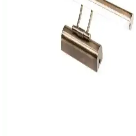
dayanıklı, enerji tasarruflu LED modeller ve modern tasarımlarla
mekanınızı güzelleştirin.
Modern Aydınlatma Çözümleri Karşılaştırması:
Akbudak ve Burenze Ürünleri Analizi
Bu makalede, Akbudak ve Burenze'nin modern aydınlatma ürünleri
detaylı karşılaştırmasıyla, ihtiyaçlarınıza en uygun seçimi yapmanıza
yardımcı olacak bilgiler sunuluyor.
Legacy Sare Aplik ve Ucuz Geldi Krom Ayna Üstü
Led Banyo Aplik Karşılaştırması
İki farklı banyo aplik modelinin özellikleri, tasarımı ve kullanıcı
yorumlarıyla detaylı karşılaştırmasıyla en uygun seçeneği belirleyin.
Krds Ayıntlatma Ayna Üstü LED Flüt Aplik Krom
Günışığı Modern Tasarım
Şık krom tasarımı ve doğal gün ışığı efekti sunan Krds ayıntlatma
ayna üstü LED aplik, enerji verimli, ayarlanabilir ışık ve sensörlü
özellikleriyle kullanım kolaylığı sağlar.