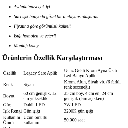
Aydınlatması çok iyi
Sarı ışık banyoda güzel bir ambiyans oluşturdu
Fiyatına göre görüntüsü kaliteli
Işığı homojen ve yeterli
Montajı kolay
Ürünlerin Özellik Karşılaştırması
Ucuz Geldi Krom Ayna Üstü
Özellik
Legacy Sare Aplik
Led Banyo Aplik
Krom, Altın, Siyah vb. (6 farklı
Renk
Siyah
renk seçeneği)
60 cm genişlik, 12
35 cm boy, 4 cm en, 24 cm
Boyut
cm yükseklik
genişlik (tam açıkken)
Güç
Dahili LED
7W LED
Işık Rengi
Gün ışığı
3200K gün ışığı
Kullanım
Uzun ömürlü
50.000 saat
Ömrü
kullanım