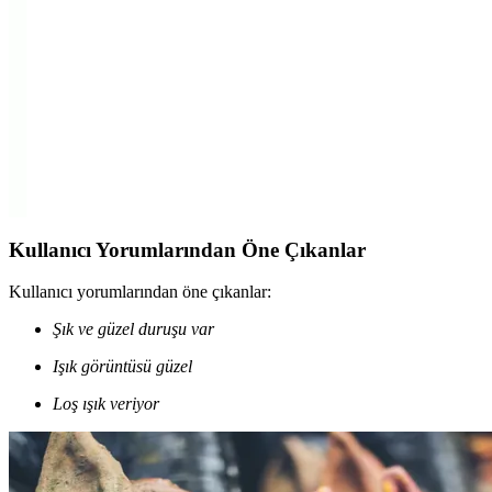
Şık krom tasarımı ve doğal gün ışığı efekti sunan Krds ayıntlatma
ayna üstü LED aplik, enerji verimli, ayarlanabilir ışık ve sensörlü
özellikleriyle kullanım kolaylığı sağlar.
Maxled Flüt Kuğu LEDli Banyo Duvar
Aydınlatması Modern Tasarım ve Fonksiyonellik
Maxled Flüt Kuğu LEDli banyo duvar aydınlatması, estetik ve
enerji verimli tasarımıyla iç mekanlara şıklık katarken, hareketli
başlığı sayesinde kullanım kolaylığı sağlar.
Kullanıcı Yorumlarından Öne Çıkanlar
Kullanıcı yorumlarından öne çıkanlar:
Şık ve güzel duruşu var
Işık görüntüsü güzel
Loş ışık veriyor