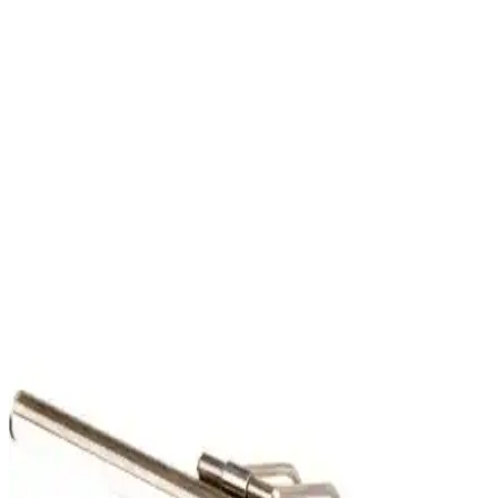
Banyo Aydınlatma Ürünleri Karşılaştırması:
Akbudak Gold ve Sekatech Flüt Aplik
Akbudak Gold ve Sekatech Flüt aplik, modern tasarımları ve
fonksiyonlarıyla öne çıkıyor. Her iki ürün de enerji tasarrufu ve
kolay montaj özellikleriyle kullanıcıların beğenisini kazanıyor.
Vies Teknoloji LED Tavan Aydınlatma Armatürleri
Karşılaştırması ve Özellikleri
İki farklı Vies Teknoloji LED tavan armatürü detaylı
karşılaştırmasıyla tasarım, güç, malzeme ve kullanıcı deneyimleri ele
alınıyor. Hangi ürünün ihtiyaçlara daha uygun olduğunu keşfedin.
Akbudak ve Legacy Aplik Karşılaştırması: Modern
ve Şık Aydınlatma Çözümleri
Akbudak ve Legacy aplikleri arasındaki farkları öğrenin. Estetik,
fonksiyonellik ve enerji verimliliği açısından ürünleri karşılaştırarak
en uygun seçimi yapmanıza yardımcı oluyoruz.
Banyo Duvar Aydınlatması Seçenekleri ve