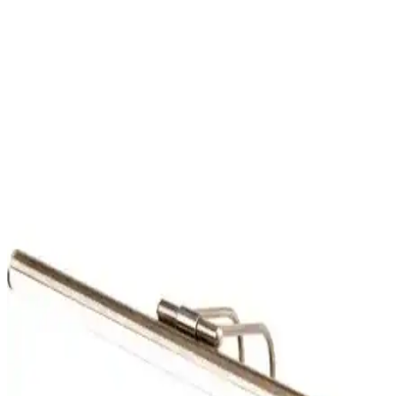
Akbudak Gold ve Sekatech Flüt aplik, modern tasarımları ve
fonksiyonlarıyla öne çıkıyor. Her iki ürün de enerji tasarrufu ve
kolay montaj özellikleriyle kullanıcıların beğenisini kazanıyor.
Vies Teknoloji LED Tavan Aydınlatma Armatürleri
Karşılaştırması ve Özellikleri
İki farklı Vies Teknoloji LED tavan armatürü detaylı
karşılaştırmasıyla tasarım, güç, malzeme ve kullanıcı deneyimleri ele
alınıyor. Hangi ürünün ihtiyaçlara daha uygun olduğunu keşfedin.
Akbudak ve Legacy Aplik Karşılaştırması: Modern
ve Şık Aydınlatma Çözümleri
Akbudak ve Legacy aplikleri arasındaki farkları öğrenin. Estetik,
fonksiyonellik ve enerji verimliliği açısından ürünleri karşılaştırarak
en uygun seçimi yapmanıza yardımcı oluyoruz.
Banyo Duvar Aydınlatması Seçenekleri ve
Dekorasyon İpuçları
Banyo aydınlatması, estetik ve fonksiyonelliği bir arada sunar. Suya