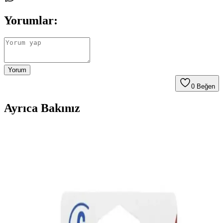
Yorumlar:
Yorum
0
Beğen
Ayrıca Bakınız
Mutfaktaki Küçük Alanların Değerlendirilmesi:
Çocuk Oyun Alanından Fonksiyonel Mekanlara
Dönüşüm
Mutfaktaki kullanılmayan küçük alanlar, çocuk oyun köşesinden
mudroom, çalışma alanı veya küçük yemek köşesine dönüştürülerek
evin işlevselliği artırılabilir. Doğru mobilya seçimiyle estetik ve
düzen sağlanır.