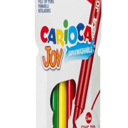
Mor Lila Beyaz Doğum Günü Balon Zincir Seti
Renkli ve Şık Parti Dekorasyonu İçin Uygun
Renkli ve dayanıklı balonlardan oluşan bu set, doğum günü
kutlamalarına şıklık ve canlılık katar, kolay kurulumu ile partilerinizi
unutulmaz kılar.
Parti Dolabı 6 Adet 14'' Safari Folyo Balon Hayvan
Seti Renkli ve Eğlenceli Dekorasyon Ürünü
14 inçlik hayvan figürlü folyo balonlar, doğa ve hayvan temalı
etkinliklerde canlılık ve eğlence katmak için ideal, dayanıklı ve
kolay şişirilebilir, renkli dekorasyon ürünü.
Neobebek Stick4ever Forest: Çocuklar İçin Yaratıcı
ve Eğlenceli Sticker Seti
Neobebek Stick4ever Forest, çocuklara doğa temalı yaratıcı sticker
deneyimi sunar. Eğlenceli ve sanatsal aktivitelerle çocukların hayal
gücünü destekler, el becerilerini geliştirir.
Minika Çocuk Özel Seri 5 ve Turkuvaz Minika Go
Dergileri Karşılaştırması