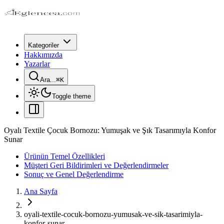
Kategoriler
Hakkımızda
Yazarlar
Ara...
⌘
K
Toggle theme
Oyalı Textile Çocuk Bornozu: Yumuşak ve Şık Tasarımıyla Konfor
Sunar
Ürünün Temel Özellikleri
Müşteri Geri Bildirimleri ve Değerlendirmeler
Sonuç ve Genel Değerlendirme
Ana Sayfa
oyali-textile-cocuk-bornozu-yumusak-ve-sik-tasarimiyla-
konfor-sunar