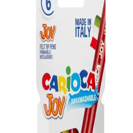
Midilife Lifebed Cotton Yaylı Yatak 65x95 cm doğal
malzeme ve ergonomik tasarım ile sağlıklı uyku
sağlar
Midilife Lifebed Cotton Yaylı Yatak, doğal malzeme, çift taraflı
kullanım ve ergonomik tasarımıyla çocuklar ve bebekler için ideal,
uzun ömürlü ve hijyenik uyku ortamı sunar.
Mor Lila Beyaz Doğum Günü Balon Zincir Seti
Renkli ve Şık Parti Dekorasyonu İçin Uygun
Renkli ve dayanıklı balonlardan oluşan bu set, doğum günü
kutlamalarına şıklık ve canlılık katar, kolay kurulumu ile partilerinizi
unutulmaz kılar.
Parti Dolabı 6 Adet 14'' Safari Folyo Balon Hayvan
Seti Renkli ve Eğlenceli Dekorasyon Ürünü
14 inçlik hayvan figürlü folyo balonlar, doğa ve hayvan temalı
etkinliklerde canlılık ve eğlence katmak için ideal, dayanıklı ve
kolay şişirilebilir, renkli dekorasyon ürünü.
Neobebek Stick4ever Forest: Çocuklar İçin Yaratıcı