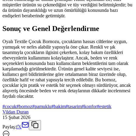
müşteriler ürünün su çekmediğini ve tüy verdiğini belirtmişlerdir; bu
da ürünün dayanıklılığı ve uzun ömürlülüğü konusunda bazı
endişeleri beraberinde getirmiştir.
Sonuç ve Genel Değerlendirme
Oyalı Textile Çocuk Bornozu, çocukların hassas ciltlerine uygun,
yumuşak ve nefes alabilir yapısıyla öne çıkar. Renkli ve şık
tasarımıyla çocukların ilgisini çekerken, kolay bakım özellikleri
ebeveynlerin kullanımını kolaylaştırır. Ancak, beden ve renk
seçenekleri konusunda bazı kullanıcıların beklentilerini tam olarak
karşılamadığı görülmektedir. Ürünün genel kalite seviyesi ise,
kullanıcı geri bildirimlerine göre ortalamanın biraz üzerinde olup,
özellikle hafif ve rahat yapısıyla tercih edilebilir. Bu bornoz,
çocuklar için pratik ve estetik bir seçenek olmayı sürdürüyor, ancak
alışveriş öncesinde beden ve renk detaylarının dikkatle incelenmesi
faydalı olacaktır.
#
cocuk
#
bornoz
#
pamuklu
#
bakim
#
tasarim
#
konfor
#
estetik
Vildan Duran
15 Şubat 2026
Paylaş:
f
𝕏