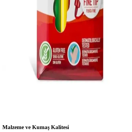
Minika Çocuk Özel Seri 5 ve Turkuvaz Minika Go, çocukların
eğlenerek öğrenmesini sağlayan popüler dergiler. Türkçe ve Azerice
içeriklerle, farklı yaş gruplarına hitap eden bu ürünler, ebeveynlere
uygun seçim yapma imkanı sunar.
Çocuklar İçin Ergonomik ve Dayanıklı Çalışma
Masası Seçenekleri
Çocukların gelişimine uygun, ergonomik ve dayanıklı tasarıma sahip
renkli çalışma masaları, kolay temizlenebilir yüzeyleri ve güvenli
yapılarıyla ebeveynlerin tercihine sunuluyor.
Genel Markalar Çocuk Carioca Joy Süper
Yıkanabilir Keçeli Boya Kalemi 6'lı Ürün Tanıtımı
ve İnceleme
Güvenli, yıkanabilir ve canlı renkli çocuk boya kalemi seti, sanat
aktivitelerini eğlenceli ve temiz hale getirir, ebeveynlerin tercih ettiği
kullanışlı bir ürün.
Malzeme ve Kumaş Kalitesi