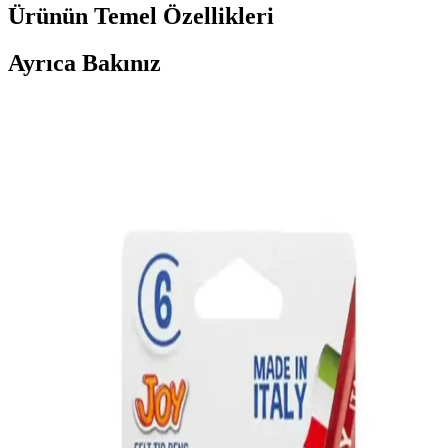
Ürünün Temel Özellikleri
Ayrıca Bakınız
Mutfaktaki Küçük Alanların Değerlendirilmesi:
Çocuk Oyun Alanından Fonksiyonel Mekanlara
Dönüşüm
Mutfaktaki kullanılmayan küçük alanlar, çocuk oyun köşesinden
mudroom, çalışma alanı veya küçük yemek köşesine dönüştürülerek
evin işlevselliği artırılabilir. Doğru mobilya seçimiyle estetik ve
düzen sağlanır.
Midilife Lifebed Cotton Yaylı Yatak 65x95 cm doğal
malzeme ve ergonomik tasarım ile sağlıklı uyku
sağlar
Midilife Lifebed Cotton Yaylı Yatak, doğal malzeme, çift taraflı
kullanım ve ergonomik tasarımıyla çocuklar ve bebekler için ideal,
uzun ömürlü ve hijyenik uyku ortamı sunar.