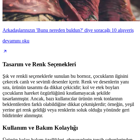
Arkadaşlarınızın 'Bunu nereden buldun?' diye soracağı 10 alışveriş
devamını oku
Tasarım ve Renk Seçenekleri
Şık ve renkli seçeneklerle sunulan bu bornoz, çocukların ilgisini
çekecek canlı ve sevimli desenler içerir. Renk ve desenlerin yanı
sıra, ürünün tasarımı da dikkat çekicidir; kol ve etek boyları
çocukların hareket özgürlüğünü kısıtlamayacak şekilde
tasarlanmıştır. Ancak, bazı kullanıcılar ürünün renk tonlarının
beklentilerden farklı olabildiğine dikkat çekmişlerdir; örneğin, yeşil
yerine gri renk geldiği veya renklerin soluk olduğu yönünde geri
bildirimler alınmıştır.
Kullanım ve Bakım Kolaylığı
Ürünün kolay bakım özellikleri, ebeveynlerin tercih sebeplerinden