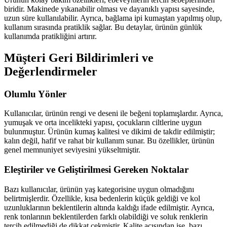
biridir. Makinede yıkanabilir olması ve dayanıklı yapısı sayesinde,
uzun süre kullanılabilir. Ayrıca, bağlama ipi kumaştan yapılmış olup,
kullanım sırasında pratiklik sağlar. Bu detaylar, ürünün günlük
kullanımda pratikliğini artırır.
Müşteri Geri Bildirimleri ve
Değerlendirmeler
Olumlu Yönler
Kullanıcılar, ürünün rengi ve deseni ile beğeni toplamışlardır. Ayrıca,
yumuşak ve orta incelikteki yapısı, çocukların ciltlerine uygun
bulunmuştur. Ürünün kumaş kalitesi ve dikimi de takdir edilmiştir;
kalın değil, hafif ve rahat bir kullanım sunar. Bu özellikler, ürünün
genel memnuniyet seviyesini yükseltmiştir.
Eleştiriler ve Geliştirilmesi Gereken Noktalar
Bazı kullanıcılar, ürünün yaş kategorisine uygun olmadığını
belirtmişlerdir. Özellikle, kısa bedenlerin küçük geldiği ve kol
uzunluklarının beklentilerin altında kaldığı ifade edilmiştir. Ayrıca,
renk tonlarının beklentilerden farklı olabildiği ve soluk renklerin
tercih edilmediği de dikkat çekmiştir. Kalite açısından ise, bazı