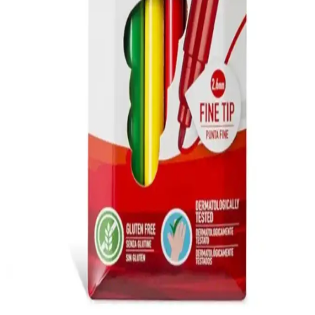
ve Eğlenceli Sticker Seti
Neobebek Stick4ever Forest, çocuklara doğa temalı yaratıcı sticker
deneyimi sunar. Eğlenceli ve sanatsal aktivitelerle çocukların hayal
gücünü destekler, el becerilerini geliştirir.
Minika Çocuk Özel Seri 5 ve Turkuvaz Minika Go
Dergileri Karşılaştırması
Minika Çocuk Özel Seri 5 ve Turkuvaz Minika Go, çocukların
eğlenerek öğrenmesini sağlayan popüler dergiler. Türkçe ve Azerice
içeriklerle, farklı yaş gruplarına hitap eden bu ürünler, ebeveynlere
uygun seçim yapma imkanı sunar.
Çocuklar İçin Ergonomik ve Dayanıklı Çalışma
Masası Seçenekleri
Çocukların gelişimine uygun, ergonomik ve dayanıklı tasarıma sahip
renkli çalışma masaları, kolay temizlenebilir yüzeyleri ve güvenli
yapılarıyla ebeveynlerin tercihine sunuluyor.
Genel Markalar Çocuk Carioca Joy Süper
Yıkanabilir Keçeli Boya Kalemi 6'lı Ürün Tanıtımı