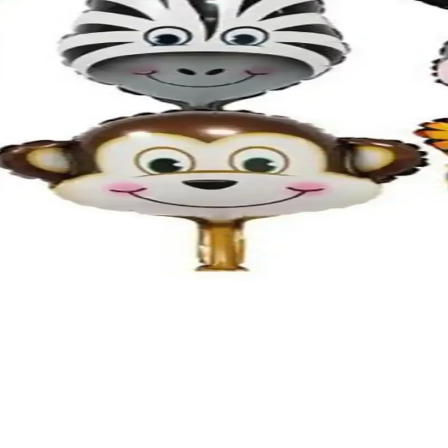
i ve Şık Parti Dekorasyonu İçin Uygun
a şıklık ve canlılık katar, kolay kurulumu ile partilerinizi unutulmaz kı
ünü Dekorasyonu Renkli ve Şık Bir Seçenek
rına neşe ve canlılık katarken, yüksek kalite ve estetik sunar, pratik ku
nkli ve Kolay Dekorasyon Çözümleri
ı ve çeşitli renk seçenekleriyle kutlamalarınıza renk katıyor. Doğum günü
nkli ve Şık Bir Şekilde Süsleyin
ere şıklık katmak için ideal. Pratik kullanımı ve estetik görünümüyle orga
i Balon Standı Karşılaştırması
rmasıyla, etkinlikleriniz için en uygun balon tutucu seçeneğini keşfedin.
Seti Renkli ve Eğlenceli Dekorasyon Ürünü
lerde canlılık ve eğlence katmak için ideal, dayanıklı ve kolay şişirilebi