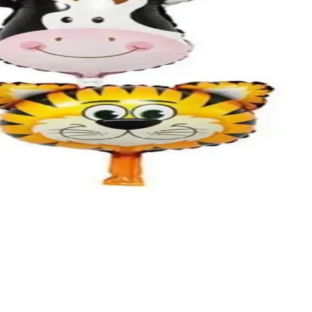
lar.
llanımıyla tercih edilir.
 ve nişan gibi özel etkinlikler için ideal çözümler sunar.
nizasyonlarınızı özel kılar.
lir, renkli dekorasyon ürünü.