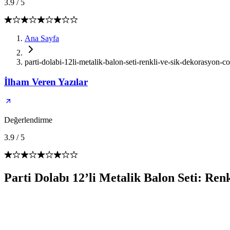
3.9
/
5
Ana Sayfa
parti-dolabi-12li-metalik-balon-seti-renkli-ve-sik-dekorasyon-
İlham Veren Yazılar
Değerlendirme
3.9
/
5
Parti Dolabı 12’li Metalik Balon Seti: Re