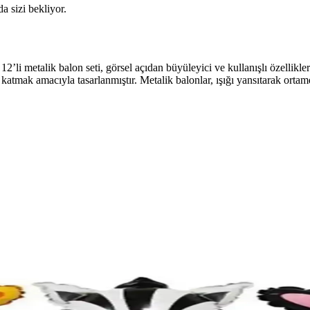
da sizi bekliyor.
 12’li metalik balon seti, görsel açıdan büyüleyici ve kullanışlı özellikl
katmak amacıyla tasarlanmıştır. Metalik balonlar, ışığı yansıtarak ortamd
e 5 Metrelik Zincirle Pratik Kullanım
e sağlar, dayanıklı malzemesi ve zincirli tasarımıyla etkinliklerde zaman
monata Milkshake Bardakları Karşılaştırması
lerini karşılaştırarak en uygun seçeneği belirlemenize yardımcı oluyoruz.