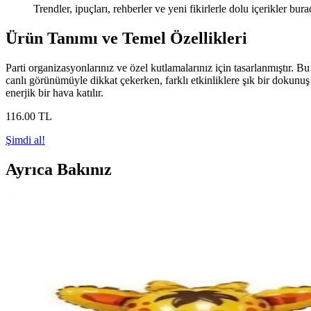
Trendler, ipuçları, rehberler ve yeni fikirlerle dolu içerikler bura
Ürün Tanımı ve Temel Özellikleri
Parti organizasyonlarınız ve özel kutlamalarınız için tasarlanmıştır. Bu
canlı görünümüyle dikkat çekerken, farklı etkinliklere şık bir dokunuş 
enerjik bir hava katılır.
116
.00
TL
Şimdi al!
Ayrıca Bakınız
Paparti Balonevi Çift Yönlü Balon Şişirme Pompası v
Paparti Balonevi çift yönlü balon pompası, hızlı ve pratik balon şişirm
14Süs 350cc ve Genel Markalar 400cc Plastik Pet Li
İki popüler plastik limonata bardağının boyut, kapak ve kalite özellik