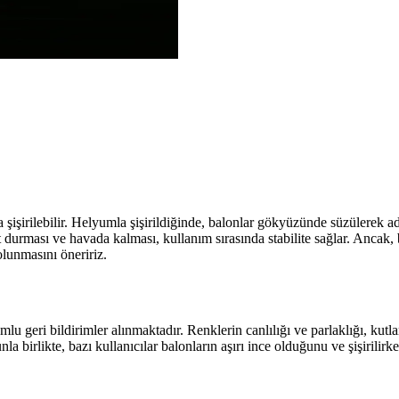
a şişirilebilir. Helyumla şişirildiğinde, balonlar gökyüzünde süzülerek a
it durması ve havada kalması, kullanım sırasında stabilite sağlar. Ancak, ba
olunmasını öneririz.
mlu geri bildirimler alınmaktadır. Renklerin canlılığı ve parlaklığı, kutl
a birlikte, bazı kullanıcılar balonların aşırı ince olduğunu ve şişirilirk