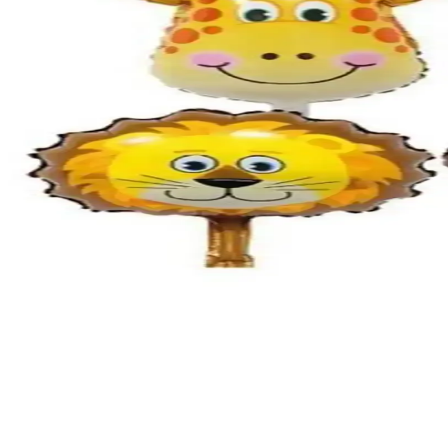
Mor Lila Beyaz Doğum Günü Balon Zincir Seti Renkl
Renkli ve dayanıklı balonlardan oluşan bu set, doğum günü kutlamaların
Deniz Party Store Kral Taçlı Balon Zinciri Doğum G
Renkli ve kolay montajlı Kral Taçlı Balon Zinciri, doğum günü kutlamala
Parti Dolabı Balon Zinciri ve Yapıştırma Seti ile Re
Parti Dolabı'nın renkli balon zinciri ve yapıştırma seti, kolay kullanım
Janissary 5 Metre Balon Zinciri ile Etkinliklerinizi Re
Janissary 5 metrelik balon zinciri, geniş alanları süslemek ve etkinlikl
Genel Markalar Tx Çember Balon Standı ve Öz-bal 7'l
İki balon standı ürününün özellikleri, kullanıcı yorumları ve karşılaştı
Parti Dolabı 6 Adet 14'' Safari Folyo Balon Hayvan 
14 inçlik hayvan figürlü folyo balonlar, doğa ve hayvan temalı etkinlik