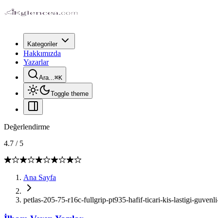
Kategoriler
Hakkımızda
Yazarlar
Ara...
⌘
K
Toggle theme
Değerlendirme
4.7
/
5
Ana Sayfa
petlas-205-75-r16c-fullgrip-pt935-hafif-ticari-kis-lastigi-guve