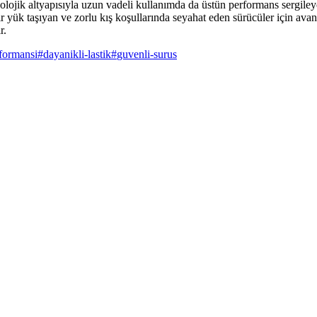
lojik altyapısıyla uzun vadeli kullanımda da üstün performans sergileyec
ağır yük taşıyan ve zorlu kış koşullarında seyahat eden sürücüler için a
r.
formansi
#
dayanikli-lastik
#
guvenli-surus