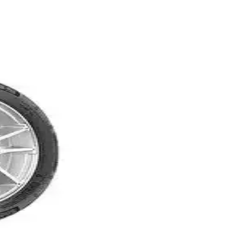
lar.
kış koşullarında üstün performans gösterir.
arlı zeminlerde üstün yol tutuşu ve dayanıklılığıyla öne çıkar.
ik kullanımıyla tercih edilir.
astik. Arazi ve şehir koşullarında üstün performans sunar.
ufu ve uzun ömür sunar.