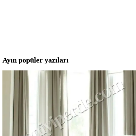
Petlas 195/60 R16C Fullpower PT835 Ticari Lastik Gü
Petlas 195/60 R16C Fullpower PT835, yüksek taşıma kapasitesi, dayanıklı
Petlas 185/65 R15 Snowmaster 2 Kış Lastiği Güvenli
Petlas Snowmaster 2 185/65 R15 kış lastiği, kar ve buz koşullarında g
Ayın popüler yazıları