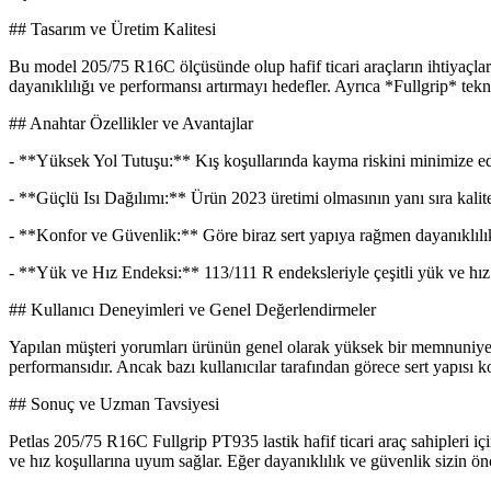
## Tasarım ve Üretim Kalitesi
Bu model 205/75 R16C ölçüsünde olup hafif ticari araçların ihtiyaçları
dayanıklılığı ve performansı artırmayı hedefler. Ayrıca *Fullgrip* tekn
## Anahtar Özellikler ve Avantajlar
- **Yüksek Yol Tutuşu:** Kış koşullarında kayma riskini minimize eden d
- **Güçlü Isı Dağılımı:** Ürün 2023 üretimi olmasının yanı sıra kalite
- **Konfor ve Güvenlik:** Göre biraz sert yapıya rağmen dayanıklılık ve
- **Yük ve Hız Endeksi:** 113/111 R endeksleriyle çeşitli yük ve hız
## Kullanıcı Deneyimleri ve Genel Değerlendirmeler
Yapılan müşteri yorumları ürünün genel olarak yüksek bir memnuniyet s
performansıdır. Ancak bazı kullanıcılar tarafından görece sert yapısı kon
## Sonuç ve Uzman Tavsiyesi
Petlas 205/75 R16C Fullgrip PT935 lastik hafif ticari araç sahipleri içi
ve hız koşullarına uyum sağlar. Eğer dayanıklılık ve güvenlik sizin önce