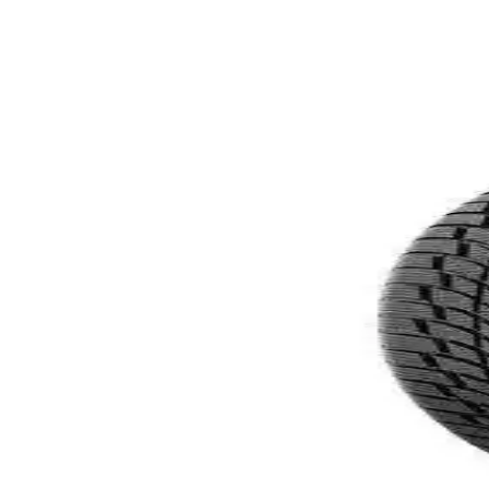
Petlas SnowMaster 2 Sport SUV Kış Lastiği 2023 Mod
Petlas SnowMaster 2 Sport SUV kış lastiği, üstün kar ve ıslak zemin pe
Petlas Glacier W661 205/55 R16 Kış Lastiği Güvenli 
Petlas Glacier W661 205/55 R16 kış lastiği, gelişmiş kar ve buz tutunma
Petlas Snowmaster 2 195/65 R15 Kış Lastiği: Güvenli
Petlas Snowmaster 2 195/65 R15, zorlu kış koşullarında güvenli ve konfo
Petlas Snowmaster 2 175/70 R13 Kış Lastiği Güvenl
Petlas Snowmaster 2 175/70 R13 kış lastiği, üstün yol tutuşu ve dayanı
Petlas 215/65 R16 98T Explero A/T PT421 SUV Yaz L
Petlas Explero A/T PT421, 2023 üretimi, yüksek yol tutuşu ve dayanıkl
Petlas 225/70 R15C PT935 Hafif Ticari Kış Lastiği G
Petlas 225/70 R15C PT935 hafif ticari kış lastiği, yüksek yol tutuşu ve