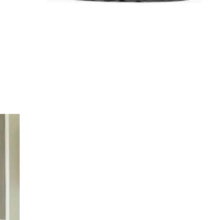
ç ve Güvenilirlik Analizi
lığı ve yakıt tasarrufu sağlayan modern tasarımıyla ticari araçlar için i
 ve Dayanıklı Performans
üvenli sürüş ve dayanıklılık sunar.