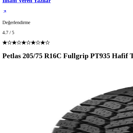
İlham Veren Yazılar
Değerlendirme
4.7
/
5
Petlas 205/75 R16C Fullgrip PT935 Hafif T