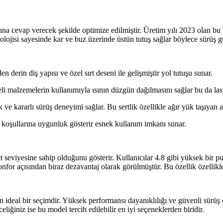
na cevap verecek şekilde optimize edilmiştir. Üretim yılı 2023 olan bu l
olojisi sayesinde kar ve buz üzerinde üstün tutuş sağlar böylece sürüş g
erin diş yapısı ve özel sırt deseni ile gelişmiştir yol tutuşu sunar.
li malzemelerin kullanımıyla ısının düzgün dağılmasını sağlar bu da las
 kararlı sürüş deneyimi sağlar. Bu sertlik özellikle ağır yük taşıyan ara
 koşullarına uygunluk gösterir esnek kullanım imkanı sunar.
eviyesine sahip olduğunu gösterir. Kullanıcılar 4.8 gibi yüksek bir pua
for açısından biraz dezavantaj olarak görülmüştür. Bu özellik özellikle ağ
n ideal bir seçimdir. Yüksek performansı dayanıklılığı ve güvenli sürüş ö
liğiniz ise bu model tercih edilebilir en iyi seçeneklerden biridir.