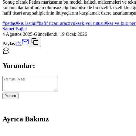
Sonuç olarak Petlas markasının bu modeli kaliteli malzemeleri ve tekno
kullanıcılar tarafından olumsuz algılanabilse de bu özellik özellikle 
hafif ticari araç sahiplerinin ihtiyaçlarını karşılamak üzere tasarlanmıştı
#
petlas
#
kis-lastigi
#
hafif-ticari-arac
#
yuksek-yol-tutusu
#
kar-ve-buz-per
Samet Bağcı
4 Ağustos 2025
·
Güncellendi:
19 Ocak 2026
Paylaş:
f
𝕏
Yorumlar:
Yorum
Ayrıca Bakınız