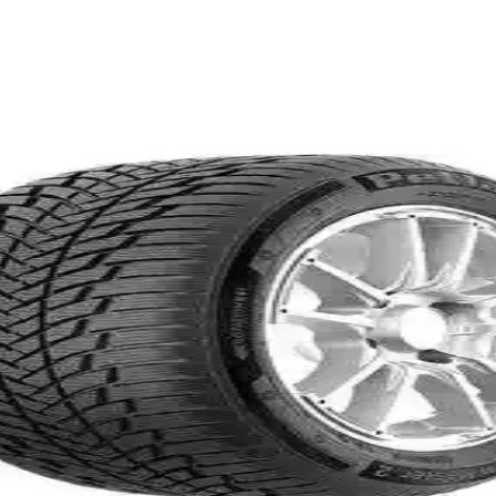
el Güvenli ve Konforlu Sürüş İçin
rformansı, sessiz sürüş ve dayanıklılığıyla güvenli kış yolculukları sağ
ve Yüksek Performanslı Seçenek
 özellikleriyle güvenli sürüş sağlar, dayanıklı yapısı ve teknolojisiyle 
 ve Performanslı Kış Sürüşü İçin
rlu sürüş için tasarlanmış yüksek performanslı bir lastiktir. Islak ve k
i ve Konforlu Sürüş İçin Mükemmel Seçim
klılığıyla kış koşullarında güvenli sürüş sunar, düşük gürültü ve ekonom
astiği: Yüksek Performans ve Dayanıklılık
ılığıyla SUV araçlar için ideal, çok amaçlı ve güvenli sürüş sağlayan l
üvenlik ve Performansın Yeni Adı
 dayanıklılığıyla zor kış koşullarında güvenli sürüş sağlar, yakıt tasarr