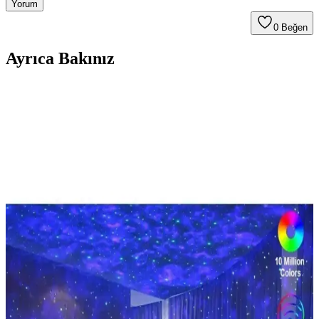
Yorum
0
Beğen
Ayrıca Bakınız
Cata CT-4656 LED Projektör Beyaz 20 W: 4500 lm,
120° Açı, CRI 80, -40°C/+60°C
Analiz için özet: Cata CT-4656 LED Projektör Beyaz 20 W, 4500
lm nominal akış ve 120° açısıyla geniş kapsama sağlar; -40°C ile
+60°C aralığında güvenilir çalışma, CRI 80 ile renklerin doğal
görünümü ve dim edilemez özelliğiyle sabit parlaklık.
ŞANLED 100W LED Projektör: Yüksek Güçlü ve
Dayanıklı Dış Mekan Aydınlatma Çözümü
ŞANLED 100W LED projektör, 6800 lümen parlaklık ve IP66 su
geçirmezlik ile iç ve dış mekanlarda güvenle kullanılabilir, enerji
tasarrufu sağlayan modern tasarım ile öne çıkar.
Kendal KLF172 Slim Döküm LED Projektör: