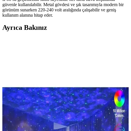
güvenle kullanılabilir. Metal gövdesi ve şık tasarımıyla modern bir
görünüm sunarken 220-240 volt aralığında çalışabilir ve geniş
kullanım alanına hitap eder.
Ayrıca Bakınız
Cata CT-4656 LED Projektör Beyaz 20 W: 4500 lm,
120° Açı, CRI 80, -40°C/+60°C
Analiz için özet: Cata CT-4656 LED Projektör Beyaz 20 W, 4500
lm nominal akış ve 120° açısıyla geniş kapsama sağlar; -40°C ile
+60°C aralığında güvenilir çalışma, CRI 80 ile renklerin doğal
görünümü ve dim edilemez özelliğiyle sabit parlaklık.
ŞANLED 100W LED Projektör: Yüksek Güçlü ve
Dayanıklı Dış Mekan Aydınlatma Çözümü
ŞANLED 100W LED projektör, 6800 lümen parlaklık ve IP66 su
geçirmezlik ile iç ve dış mekanlarda güvenle kullanılabilir, enerji
tasarrufu sağlayan modern tasarım ile öne çıkar.
Kendal KLF172 Slim Döküm LED Projektör: