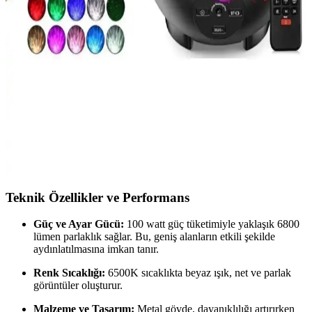
Çok Yönlü ve Taşınabilir Aydınlatma Çözümü
Gold Police GP-650, yüksek parlaklık, uzun pil ömrü ve çok yönlü
kullanım özellikleriyle öne çıkan taşınabilir şarj edilebilir el
projektörüdür. Farklı ortamlarda kolayca kullanılır.
SOMIC Starry Galaxy ve Voground Led Yıldız
Projektör Karşılaştırması
SOMIC Starry Galaxy ve Voground Led Yıldız Projektör
karşılaştırmasıyla, her iki ürünün özellikleri, kullanıcı yorumları ve
hangisinin sizin ihtiyaçlarınıza uygun olduğunu öğrenin.
Teknik Özellikler ve Performans
Güç ve Ayar Gücü:
100 watt güç tüketimiyle yaklaşık 6800
lümen parlaklık sağlar. Bu, geniş alanların etkili şekilde
aydınlatılmasına imkan tanır.
Renk Sıcaklığı:
6500K sıcaklıkta beyaz ışık, net ve parlak
görüntüler oluşturur.
Malzeme ve Tasarım:
Metal gövde, dayanıklılığı artırırken