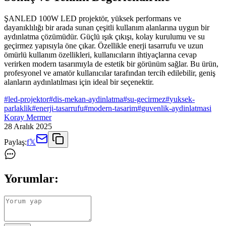
ŞANLED 100W LED projektör, yüksek performans ve
dayanıklılığı bir arada sunan çeşitli kullanım alanlarına uygun bir
aydınlatma çözümüdür. Güçlü ışık çıkışı, kolay kurulumu ve su
geçirmez yapısıyla öne çıkar. Özellikle enerji tasarrufu ve uzun
ömürlü kullanım özellikleri, kullanıcıların ihtiyaçlarına cevap
verirken modern tasarımıyla de estetik bir görünüm sağlar. Bu ürün,
profesyonel ve amatör kullanıcılar tarafından tercih edilebilir, geniş
alanların aydınlatılması için ideal bir seçenektir.
#
led-projektor
#
dis-mekan-aydinlatma
#
su-gecirmez
#
yuksek-
parlaklik
#
enerji-tasarrufu
#
modern-tasarim
#
guvenlik-aydinlatmasi
Koray Mermer
28 Aralık 2025
Paylaş:
f
𝕏
Yorumlar: