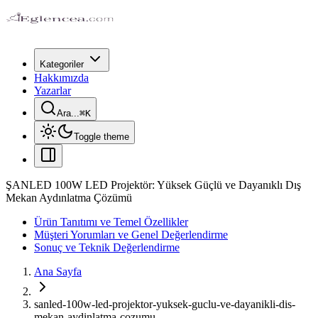
Kategoriler
Hakkımızda
Yazarlar
Ara...
⌘
K
Toggle theme
ŞANLED 100W LED Projektör: Yüksek Güçlü ve Dayanıklı Dış
Mekan Aydınlatma Çözümü
Ürün Tanıtımı ve Temel Özellikler
Müşteri Yorumları ve Genel Değerlendirme
Sonuç ve Teknik Değerlendirme
Ana Sayfa
sanled-100w-led-projektor-yuksek-guclu-ve-dayanikli-dis-
mekan-aydinlatma-cozumu