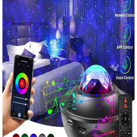
6500K Beyaz Işık ve IP65 Dayanıklılık
Kendal KLF172, dış mekan için 30W slim döküm LED projektör
olup 6500K renk sıcaklığı, yaklaşık 2400 lm ve IP65 koruması ile
dayanıklı aydınlatma sağlar. 44x222x226 mm boyutlar, 220–240V
giriş ve farklı kurulum seçenekleri sunar.
Watton WT-329 30W Şarjlı Outdoor LED
Projektör: Dayanıklı ve Güçlü Dış Mekan
Aydınlatması
Watton WT-329, 30W LED güç ve dayanıklılık sunan, çok modlu,
şarjlı ve suya dayanıklı outdoor projektör ve fener. Geniş alanları
aydınlatır, zorlu hava koşullarına karşı koruma sağlar.
Gold Police GP-650 Şarj Edilebilir El Projektörü:
Yüksek Performans ve Taşınabilirlik
Gold Police GP-650, hafif ve dayanıklı tasarımıyla uzun pil ömrü ve
enerji tasarrufu sağlayan şarj edilebilir el projektörüdür. Çok yönlü
kullanım ve kolay taşınabilirlik sunar.
Gold Police GP-650 Şarj Edilebilir El Projektörü: