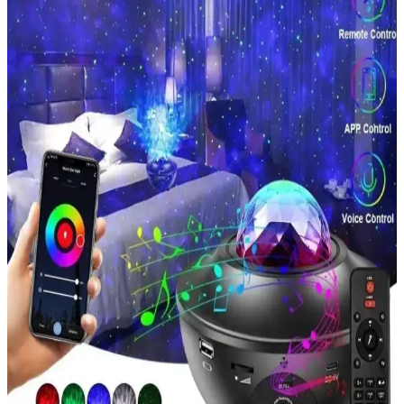
6500K Beyaz Işık ve IP65 Dayanıklılık
Kendal KLF172, dış mekan için 30W slim döküm LED projektör
olup 6500K renk sıcaklığı, yaklaşık 2400 lm ve IP65 koruması ile
dayanıklı aydınlatma sağlar. 44x222x226 mm boyutlar, 220–240V
giriş ve farklı kurulum seçenekleri sunar.
Watton WT-329 30W Şarjlı Outdoor LED
Projektör: Dayanıklı ve Güçlü Dış Mekan
Aydınlatması
Watton WT-329, 30W LED güç ve dayanıklılık sunan, çok modlu,
şarjlı ve suya dayanıklı outdoor projektör ve fener. Geniş alanları
aydınlatır, zorlu hava koşullarına karşı koruma sağlar.
Gold Police GP-650 Şarj Edilebilir El Projektörü:
Yüksek Performans ve Taşınabilirlik
Gold Police GP-650, hafif ve dayanıklı tasarımıyla uzun pil ömrü ve
enerji tasarrufu sağlayan şarj edilebilir el projektörüdür. Çok yönlü
kullanım ve kolay taşınabilirlik sunar.
Gold Police GP-650 Şarj Edilebilir El Projektörü: