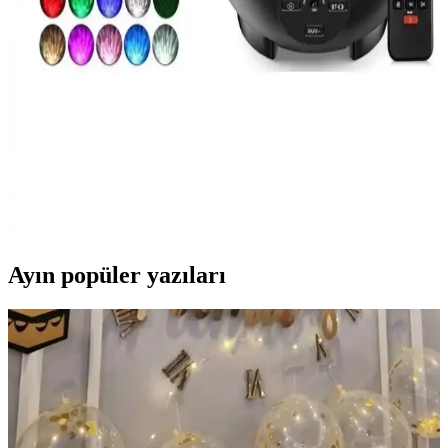
Çok Yönlü ve Taşınabilir Aydınlatma Çözümü
Gold Police GP-650, yüksek parlaklık, uzun pil ömrü ve çok yönlü
kullanım özellikleriyle öne çıkan taşınabilir şarj edilebilir el
projektörüdür. Farklı ortamlarda kolayca kullanılır.
SOMIC Starry Galaxy ve Voground Led Yıldız
Projektör Karşılaştırması
SOMIC Starry Galaxy ve Voground Led Yıldız Projektör
karşılaştırmasıyla, her iki ürünün özellikleri, kullanıcı yorumları ve
hangisinin sizin ihtiyaçlarınıza uygun olduğunu öğrenin.
Ayın popüler yazıları