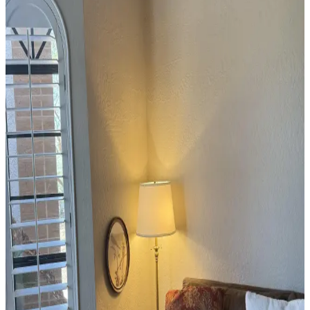
Buff Monster'ın diecut ahşap baskıları ve akrilik tuval eserleri,
özgün tasarımları ve sınırlı sayıda olmaları nedeniyle
koleksiyoncular tarafından yakından takip ediliyor. Orijinallik ve
malzeme detayları alımda önemli rol oynuyor.
Konsol Masası Dekorasyonunda Ölçek, Yerleşim ve
Uyumun Önemi ve Prensipleri
Konsol masası dekorasyonunda objelerin boyut uyumu, yerleşim
düzeni ve temaya uygun seçimlerin önemi vurgulanıyor. Estetik ve
fonksiyonel düzenlemelerle mekanın atmosferi güçlenir.
Yedek Odanın Dekorasyonunda Renk, Işık ve
Atmosfer Seçiminin Önemi
Yedek odaların dekorasyonunda ışık ve renk uyumu, mobilya seçimi
ve dekoratif öğelerle sıcak ve davetkar bir atmosfer oluşturmak için
doğal malzemeler ve katmanlı aydınlatma tercih edilmelidir.
Mutfak Köşenizi Alebrijes Sanatı ve Özgün
Aydınlatmayla Yenilemenin Yolları
Mutfak köşenizi alebrijes sanat eserleri ve cam detaylı teneke yıldız