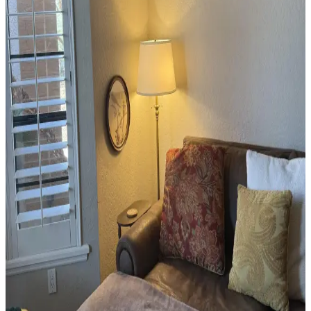
Yedek Odanın Dekorasyonunda Renk, Işık ve
Atmosfer Seçiminin Önemi
Yedek odaların dekorasyonunda ışık ve renk uyumu, mobilya seçimi
ve dekoratif öğelerle sıcak ve davetkar bir atmosfer oluşturmak için
doğal malzemeler ve katmanlı aydınlatma tercih edilmelidir.
Mutfak Köşenizi Alebrijes Sanatı ve Özgün
Aydınlatmayla Yenilemenin Yolları
Mutfak köşenizi alebrijes sanat eserleri ve cam detaylı teneke yıldız
aydınlatmayla estetik ve işlevsel hale getirin. Renk uyumu ve
minimal dekorasyonla alanınızı sıcak ve özgün kılın.
Kişisel Anlam Taşıyan Sanat Eserleri Nasıl Bulunur
ve Ev Dekorasyonunda Kullanılır
Ev dekorasyonunda anlamlı sanat eserleri bulmak, kişisel hikayelerle
evinizi zenginleştirir. İkinci el mağazalar, sanat festivalleri ve özel
siparişlerle özgün parçalar keşfedebilirsiniz.
Duvar Dekorasyonunda Denge ve Yerleşim: Sanat