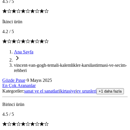
4.5
/
5
İkinci ürün
4.2
/
5
Ana Sayfa
vincent-van-gogh-temali-kalemlikler-karsilastirmasi-ve-secim-
rehberi
Gözde Pınar
·
9 Mayıs 2025
En Çok Arananlar
Kategoriler:
sanat ve el sanatlari
|
kirtasiye
|
ev urunleri
+1 daha fazla
Birinci ürün
4.5
/
5