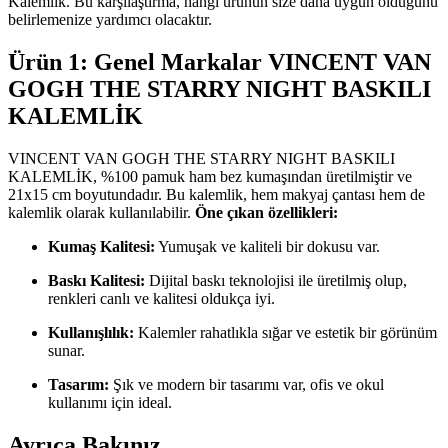
Kalemlik. Bu karşılaştırma, hangi ürünün size daha uygun olduğunu
belirlemenize yardımcı olacaktır.
Ürün 1: Genel Markalar VINCENT VAN
GOGH THE STARRY NIGHT BASKILI
KALEMLİK
VINCENT VAN GOGH THE STARRY NIGHT BASKILI
KALEMLİK, %100 pamuk ham bez kumaşından üretilmiştir ve
21x15 cm boyutundadır. Bu kalemlik, hem makyaj çantası hem de
kalemlik olarak kullanılabilir.
Öne çıkan özellikleri:
Kumaş Kalitesi:
Yumuşak ve kaliteli bir dokusu var.
Baskı Kalitesi:
Dijital baskı teknolojisi ile üretilmiş olup,
renkleri canlı ve kalitesi oldukça iyi.
Kullanışlılık:
Kalemler rahatlıkla sığar ve estetik bir görünüm
sunar.
Tasarım:
Şık ve modern bir tasarımı var, ofis ve okul
kullanımı için ideal.
Ayrıca Bakınız