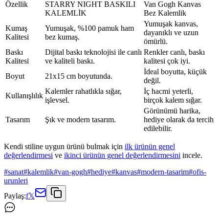
Özellik
STARRY NIGHT BASKILI
Van Gogh Kanvas
KALEMLİK
Bez Kalemlik
Yumuşak kanvas,
Kumaş
Yumuşak, %100 pamuk ham
dayanıklı ve uzun
Kalitesi
bez kumaş.
ömürlü.
Baskı
Dijital baskı teknolojisi ile canlı
Renkler canlı, baskı
Kalitesi
ve kaliteli baskı.
kalitesi çok iyi.
İdeal boyutta, küçük
Boyut
21x15 cm boyutunda.
değil.
Kalemler rahatlıkla sığar,
İç hacmi yeterli,
Kullanışlılık
işlevsel.
birçok kalem sığar.
Görünümü harika,
Tasarım
Şık ve modern tasarım.
hediye olarak da tercih
edilebilir.
Kendi stiline uygun ürünü bulmak için
ilk ürünün genel
değerlendirmesi
ve
ikinci ürünün genel değerlendirmesini
incele.
#
sanat
#
kalemlik
#
van-gogh
#
hediye
#
kanvas
#
modern-tasarim
#
ofis-
urunleri
Paylaş:
f
𝕏