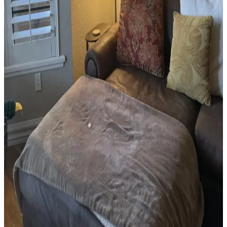
aydınlatmayla estetik ve işlevsel hale getirin. Renk uyumu ve
minimal dekorasyonla alanınızı sıcak ve özgün kılın.
Kişisel Anlam Taşıyan Sanat Eserleri Nasıl Bulunur
ve Ev Dekorasyonunda Kullanılır
Ev dekorasyonunda anlamlı sanat eserleri bulmak, kişisel hikayelerle
evinizi zenginleştirir. İkinci el mağazalar, sanat festivalleri ve özel
siparişlerle özgün parçalar keşfedebilirsiniz.
Duvar Dekorasyonunda Denge ve Yerleşim: Sanat
Eserleri, Aynalar ve Renk Uyumu
Duvar dekorasyonunda sanat eserlerinin doğru yüksekliği, ayna
şekilleri ve renk uyumu gibi detaylar mekânın estetik ve fonksiyonel
görünümünü belirler. Yerleşim testleri ile denge sağlanır.
Oda Dekorasyonunda Lamba Yüksekliği ve Dikey
Alan Kullanımının Önemi
Lamba yüksekliği ve duvarlardaki sanat eserlerinin konumu, odanın
görsel dengesini ve mekân algısını etkiler. Doğru düzenlemelerle
ferah ve dengeli bir ortam yaratılır.