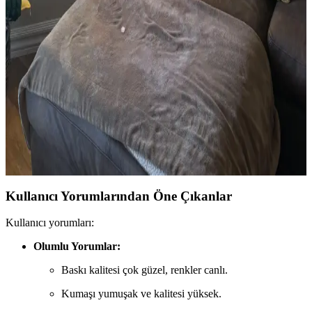
Eserleri, Aynalar ve Renk Uyumu
Duvar dekorasyonunda sanat eserlerinin doğru yüksekliği, ayna
şekilleri ve renk uyumu gibi detaylar mekânın estetik ve fonksiyonel
görünümünü belirler. Yerleşim testleri ile denge sağlanır.
Oda Dekorasyonunda Lamba Yüksekliği ve Dikey
Alan Kullanımının Önemi
Lamba yüksekliği ve duvarlardaki sanat eserlerinin konumu, odanın
görsel dengesini ve mekân algısını etkiler. Doğru düzenlemelerle
ferah ve dengeli bir ortam yaratılır.
Kullanıcı Yorumlarından Öne Çıkanlar
Kullanıcı yorumları:
Olumlu Yorumlar:
Baskı kalitesi çok güzel, renkler canlı.
Kumaşı yumuşak ve kalitesi yüksek.