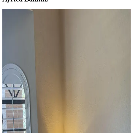
Salon Duvar Düzenlemesinde Raf Kullanımı ve
Estetik Dengenin Sağlanması
Salon duvarlarında rafların simetrik yerleşimi, aksesuar seçimi ve
mobilya düzeni mekânın estetik ve fonksiyonel dengesini sağlar.
Doğru duvar rengi ve sanat eserleriyle ferah bir atmosfer oluşturulur.
Buff Monster'ın Diecut Ahşap Baskıları ve Sokak
Sanatı Eserlerinin Koleksiyon Değeri
Buff Monster'ın diecut ahşap baskıları ve akrilik tuval eserleri,
özgün tasarımları ve sınırlı sayıda olmaları nedeniyle
koleksiyoncular tarafından yakından takip ediliyor. Orijinallik ve
malzeme detayları alımda önemli rol oynuyor.
Konsol Masası Dekorasyonunda Ölçek, Yerleşim ve
Uyumun Önemi ve Prensipleri
Konsol masası dekorasyonunda objelerin boyut uyumu, yerleşim
düzeni ve temaya uygun seçimlerin önemi vurgulanıyor. Estetik ve
fonksiyonel düzenlemelerle mekanın atmosferi güçlenir.