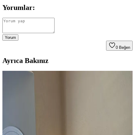
Yorumlar:
Yorum
0
Beğen
Ayrıca Bakınız
Salon Duvar Düzenlemesinde Raf Kullanımı ve
Estetik Dengenin Sağlanması
Salon duvarlarında rafların simetrik yerleşimi, aksesuar seçimi ve
mobilya düzeni mekânın estetik ve fonksiyonel dengesini sağlar.
Doğru duvar rengi ve sanat eserleriyle ferah bir atmosfer oluşturulur.
Buff Monster'ın Diecut Ahşap Baskıları ve Sokak
Sanatı Eserlerinin Koleksiyon Değeri