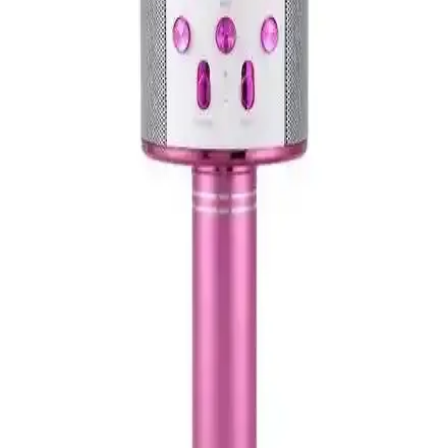
İki popüler karaoke mikrofonunu karşılaştırıyoruz: OKMORE ve
Tatu. Özellikleri, kullanıcı yorumları ve performans analizleri ile en
uygun mikrofonu belirlemenize yardımcı oluyoruz.
Rode NT1 Signature Serisi Pembe Stüdyo
Mikrofonu Profesyonel Ses Kaydı İçin Uygun
Seçenek
Rode NT1 Signature serisi pembe mikrofon, yüksek hassasiyetli
kapsülü, düşük gürültü seviyesi ve dayanıklı tasarımıyla profesyonel
stüdyo kayıtları için ideal seçimdir.
Karaoke Mikrofonları Karşılaştırması: OKMORE
ve Tatu WS-858 Özellikleri
OKMORE ve Tatu WS-858 mikrofonlarının tasarım, ses kalitesi ve
kullanıcı deneyimi karşılaştırmasıyla en uygun seçeneği bulun.
Snopy SN-MTK25 Siyah Akıllı Telefon ve Youtuber
Mikrofonu İncelemesi ve Kullanıcı Yorumları
Snopy SN-MTK25 mikrofonu, şık tasarımı ve uygun fiyatıyla içerik