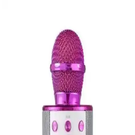
Shure BLX24EPG58 El Tipi Telsiz Mikrofon Seti
Profesyonel Ses Çözümü
Shure BLX24EPG58 el tipi telsiz mikrofon seti, yüksek kaliteli ses,
dayanıklılık ve kolay kullanım ile profesyonel ve amatör
kullanıcıların tercihi oluyor.
Platoon PL-2452 Mini Yaka Mikrofonu Ses Kalitesi
ve Çoklu Bağlantı Özellikleriyle Öne Çıkıyor
Platoon PL-2452 mikrofon seti, şık tasarımı, yüksek ses kalitesi ve
çoklu girişleriyle profesyonel ve amatör kullanım için ideal.
Rode Smartlav+ Plus Mikrofonu: Profesyonel ve
Taşınabilir Ses Kaydı Çözümü
Rode Smartlav+ Plus, yüksek kaliteli ses kaydı sağlayan taşınabilir
yaka mikrofonudur. Kompakt tasarımı ve dayanıklı yapısıyla hareket
halinde ve profesyonel çekimlerde ideal çözümdür.
OKMORE ve Tatu Karoake Mikrofonlarının
Detaylı Karşılaştırması ve Seçim Rehberi