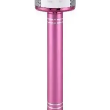
Mikrofonu Profesyonel Ses Kaydı İçin Uygun
Seçenek
Rode NT1 Signature serisi pembe mikrofon, yüksek hassasiyetli
kapsülü, düşük gürültü seviyesi ve dayanıklı tasarımıyla profesyonel
stüdyo kayıtları için ideal seçimdir.
Karaoke Mikrofonları Karşılaştırması: OKMORE
ve Tatu WS-858 Özellikleri
OKMORE ve Tatu WS-858 mikrofonlarının tasarım, ses kalitesi ve
kullanıcı deneyimi karşılaştırmasıyla en uygun seçeneği bulun.
Snopy SN-MTK25 Siyah Akıllı Telefon ve Youtuber
Mikrofonu İncelemesi ve Kullanıcı Yorumları
Snopy SN-MTK25 mikrofonu, şık tasarımı ve uygun fiyatıyla içerik
üreticilerinin ilgisini çekiyor. Kullanıcılar ses kalitesi ve pratikliğiyle
öne çıkan bu mikrofonun avantajlarını ve sınırlamalarını detaylıca
inceledik.
Evervox EVR KRK 02 ve Tatu WS-858
Karşılaştırması: Hangi Karaoke Mikrofonu Daha