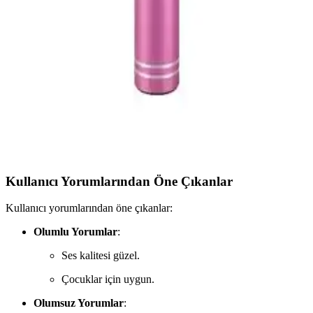
üreticilerinin ilgisini çekiyor. Kullanıcılar ses kalitesi ve pratikliğiyle
öne çıkan bu mikrofonun avantajlarını ve sınırlamalarını detaylıca
inceledik.
Evervox EVR KRK 02 ve Tatu WS-858
Karşılaştırması: Hangi Karaoke Mikrofonu Daha
İyi
İki popüler karaoke mikrofonu Evervox EVR KRK 02 ve Tatu WS-
858 özellikleri ve kullanıcı yorumlarıyla karşılaştırılıyor, hangi
modelin ihtiyaçlara daha uygun olduğunu ortaya koyuyoruz.
Kullanıcı Yorumlarından Öne Çıkanlar
Kullanıcı yorumlarından öne çıkanlar:
Olumlu Yorumlar
:
Ses kalitesi güzel.
Çocuklar için uygun.
Olumsuz Yorumlar
: