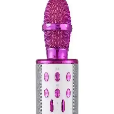
kullanıcıların tercihi oluyor.
Platoon PL-2452 Mini Yaka Mikrofonu Ses Kalitesi
ve Çoklu Bağlantı Özellikleriyle Öne Çıkıyor
Platoon PL-2452 mikrofon seti, şık tasarımı, yüksek ses kalitesi ve
çoklu girişleriyle profesyonel ve amatör kullanım için ideal.
Rode Smartlav+ Plus Mikrofonu: Profesyonel ve
Taşınabilir Ses Kaydı Çözümü
Rode Smartlav+ Plus, yüksek kaliteli ses kaydı sağlayan taşınabilir
yaka mikrofonudur. Kompakt tasarımı ve dayanıklı yapısıyla hareket
halinde ve profesyonel çekimlerde ideal çözümdür.
OKMORE ve Tatu Karoake Mikrofonlarının
Detaylı Karşılaştırması ve Seçim Rehberi
İki popüler karaoke mikrofonunu karşılaştırıyoruz: OKMORE ve
Tatu. Özellikleri, kullanıcı yorumları ve performans analizleri ile en
uygun mikrofonu belirlemenize yardımcı oluyoruz.
Rode NT1 Signature Serisi Pembe Stüdyo