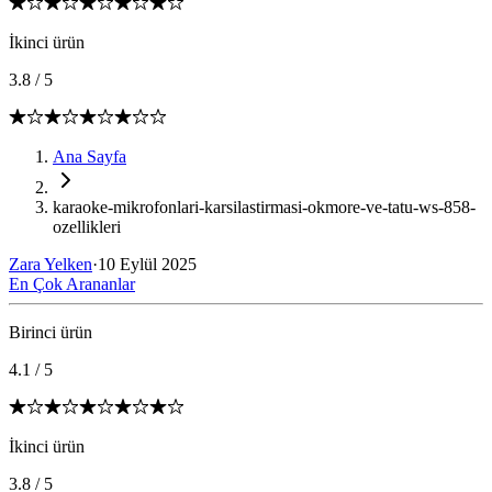
İkinci ürün
3.8
/
5
Ana Sayfa
karaoke-mikrofonlari-karsilastirmasi-okmore-ve-tatu-ws-858-
ozellikleri
Zara Yelken
·
10 Eylül 2025
En Çok Arananlar
Birinci ürün
4.1
/
5
İkinci ürün
3.8
/
5