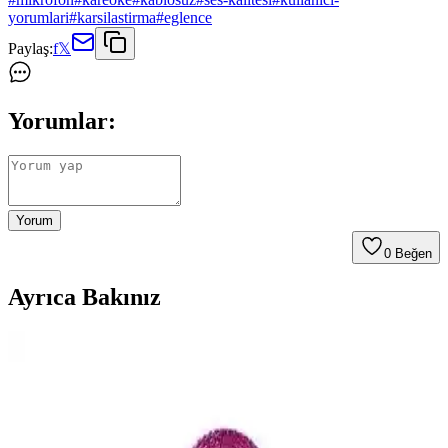
yorumlari
#
karsilastirma
#
eglence
Paylaş:
f
𝕏
Yorumlar:
Yorum
0
Beğen
Ayrıca Bakınız
Shure BLX24EPG58 El Tipi Telsiz Mikrofon Seti
Profesyonel Ses Çözümü
Shure BLX24EPG58 el tipi telsiz mikrofon seti, yüksek kaliteli ses,
dayanıklılık ve kolay kullanım ile profesyonel ve amatör