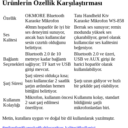
Ürünlerin Özellik Karşılaştırması
OKMORE Bluetooth
Tatu Handheld Ktv
Özellik
Karaoke Mikrofon
Karaoke Mikrofon WS-858
40mm hoparlör ile iyi bir
Berrak ses sunuyor; remix
ses deneyimi sunuyor,
modunda yüksek ses
Ses
ancak bazı kullanıcılar
çıkarabiliyor, genel olarak
Kalitesi
sesin cızırtılı olduğunu
kullanıcılar ses kalitesini
belirtiyor.
beğeniyor.
Bluetooth 2.0 ile 10
Bluetooth 2.0 ve üzeri,
Bağlantı
metreye kadar bağlantı
USB ve AUX girişi ile
Seçenekleri
sağlıyor; TF kart ve USB
harici hoparlör olarak
girişi mevcut.
kullanılabiliyor.
Şarj süresi oldukça kısa;
bazı kullanıcılar 2 saatlik
Şarjı uzun gidiyor ve hızlı
Şarj Süresi
şarjın ardından hemen
bir şekilde şarj olabiliyor.
bittiğini belirtiyor.
Mikrofon, kullanım öncesi
Kullanımı kolay, standart
Kullanım
2 saat şarj edilmesi
bildiğimiz şarjlı
Kolaylığı
öneriliyor.
mikrofonlardan biri.
Metin, kurallara uygun ve doğal bir dil kullanılarak yazılmıştır.
#
mikrofon
#
kareoke
#
kablosuz
#
ses-kalitesi
#
kullanici-