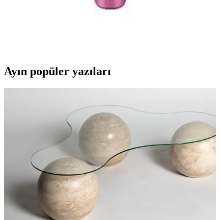
İyi
İki popüler karaoke mikrofonu Evervox EVR KRK 02 ve Tatu WS-
858 özellikleri ve kullanıcı yorumlarıyla karşılaştırılıyor, hangi
modelin ihtiyaçlara daha uygun olduğunu ortaya koyuyoruz.
Ayın popüler yazıları